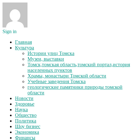
Sign in
Главная
Культура
Истории улиц Томска
Музеи, выставки
Томск,томская область,томский портал,история
населенных пунктов
Храмы, монастыри Томской области
Учебные заведения Томска
геологические памятники природы томской
области
Новости
Здоровье
Наука
Общество
Политика
Шоу бизнес
Экономика
Финансы