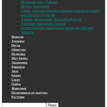
Истории улиц Томска
Музеи, выставки
Томск,томская область,томский портал,история
населенных пунктов
Храмы, монастыри Томской области
Учебные заведения Томска
геологические памятники природы томской
области
Новости
Здоровье
Наука
Общество
Политика
Шоу бизнес
Экономика
Финансы
Авто
Бизнес
Спорт
Грибы
Животные
Памятники и скульптуры
Растения