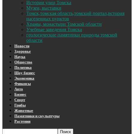
Истории улиц Томска
Музеи, выставки
Томск,томская область,томский портал,история
населенных пунктов
Храмы, монастыри Томской области
Учебные заведения Томска
геологические памятники природы томской
области
Новости
Здоровье
Наука
Общество
Политика
Шоу бизнес
Экономика
Финансы
Авто
Бизнес
Спорт
Грибы
Животные
Памятники и скульптуры
Растения