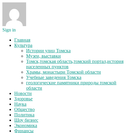
Sign in
Главная
Культура
Истории улиц Томска
Музеи, выставки
Томск,томская область,томский портал,история
населенных пунктов
Храмы, монастыри Томской области
Учебные заведения Томска
геологические памятники природы томской
области
Новости
Здоровье
Наука
Общество
Политика
Шоу бизнес
Экономика
Финансы