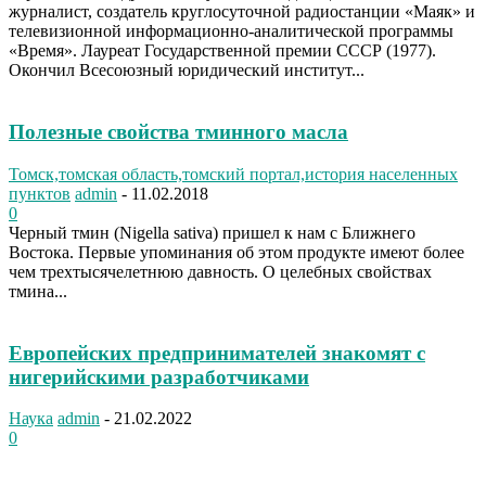
журналист, создатель круглосуточной радиостанции «Маяк» и
телевизионной информационно-аналитической программы
«Время». Лауреат Государственной премии СССР (1977).
Окончил Всесоюзный юридический институт...
Полезные свойства тминного масла
Томск,томская область,томский портал,история населенных
пунктов
admin
-
11.02.2018
0
Черный тмин (Nigella sativa) пришел к нам с Ближнего
Востока. Первые упоминания об этом продукте имеют более
чем трехтысячелетнюю давность. О целебных свойствах
тмина...
Европейских предпринимателей знакомят с
нигерийскими разработчиками
Наука
admin
-
21.02.2022
0