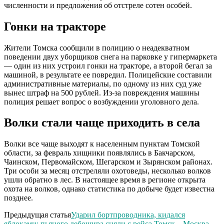
численности и предложения об отстреле сотен особей.
Гонки на тракторе
Жители Томска сообщили в полицию о неадекватном
поведении двух уборщиков снега на парковке у гипермаркета
— один из них устроил гонки на тракторе, а второй бегал за
машиной, в результате ее повредил. Полицейские составили
административные материалы, по одному из них суд уже
вынес штраф на 500 рублей. Из-за повреждения машины
полиция решает вопрос о возбуждении уголовного дела.
Волки стали чаще приходить в села
Волки все чаще выходят к населенным пунктам Томской
области, за февраль хищники появлялись в Бакчарском,
Чаинском, Первомайском, Шегарском и Зырянском районах.
Три особи за месяц отстреляли охотоведы, несколько волков
ушли обратно в лес. В настоящее время в регионе открыта
охота на волков, однако статистика по добыче будет известна
позднее.
Предыдущая статья
Ударил бортпроводника, кидался
яблоками: пьяного дебошира сняли с рейса Томск—Москва