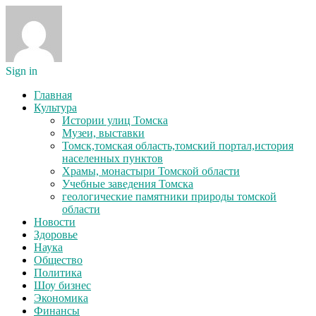
Sign in
Главная
Культура
Истории улиц Томска
Музеи, выставки
Томск,томская область,томский портал,история
населенных пунктов
Храмы, монастыри Томской области
Учебные заведения Томска
геологические памятники природы томской
области
Новости
Здоровье
Наука
Общество
Политика
Шоу бизнес
Экономика
Финансы