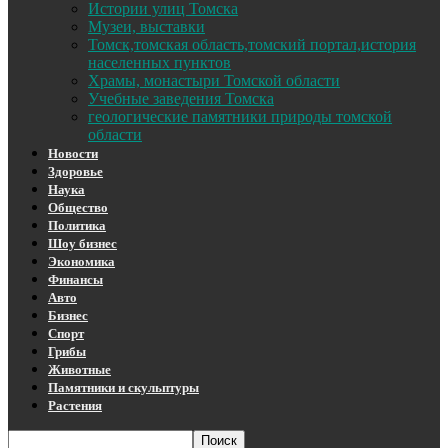
Истории улиц Томска
Музеи, выставки
Томск,томская область,томский портал,история
населенных пунктов
Храмы, монастыри Томской области
Учебные заведения Томска
геологические памятники природы томской
области
Новости
Здоровье
Наука
Общество
Политика
Шоу бизнес
Экономика
Финансы
Авто
Бизнес
Спорт
Грибы
Животные
Памятники и скульптуры
Растения