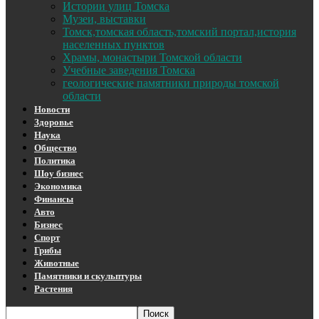
Истории улиц Томска
Музеи, выставки
Томск,томская область,томский портал,история
населенных пунктов
Храмы, монастыри Томской области
Учебные заведения Томска
геологические памятники природы томской
области
Новости
Здоровье
Наука
Общество
Политика
Шоу бизнес
Экономика
Финансы
Авто
Бизнес
Спорт
Грибы
Животные
Памятники и скульптуры
Растения