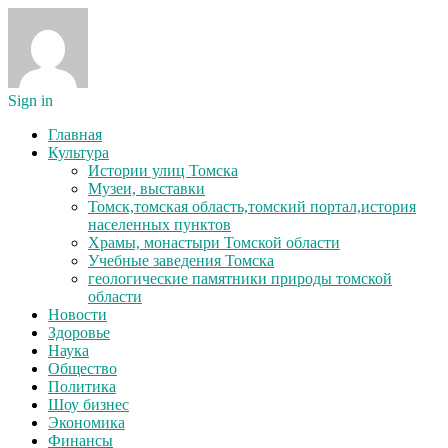
Sign in
Главная
Культура
Истории улиц Томска
Музеи, выставки
Томск,томская область,томский портал,история
населенных пунктов
Храмы, монастыри Томской области
Учебные заведения Томска
геологические памятники природы томской
области
Новости
Здоровье
Наука
Общество
Политика
Шоу бизнес
Экономика
Финансы