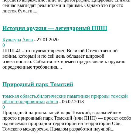
сейчас выглядят реалистами и яркими. Однако это просто
листок бумаги,...
История оружия — легендарный ППШ
Культура
Anna
-
27.01.2020
0
ППШ-41 - это пулемет времен Великой Отечественной
войны, который и по сей день обладает широкой
известностью. События тех времен предъявляли к оружию
определенные требования,...
Природный парк Томский
томская область,билогические памятники природы томской
области,кедровники
admin
-
06.02.2018
0
Природный национальный парк Томский, в дальнейшем
просто природный парк Томский (или ПНП) — проект особо
охраняемой природной территории на теорритории Обь-
Томского междуречья. Началом разработки научной...