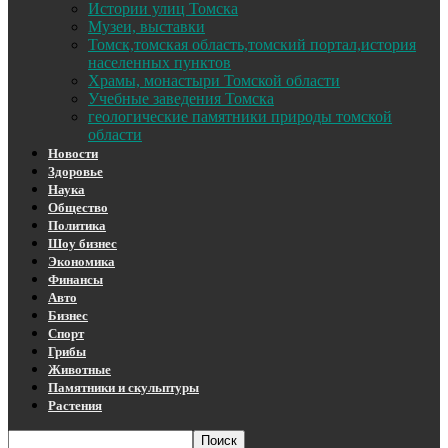
Истории улиц Томска
Музеи, выставки
Томск,томская область,томский портал,история
населенных пунктов
Храмы, монастыри Томской области
Учебные заведения Томска
геологические памятники природы томской
области
Новости
Здоровье
Наука
Общество
Политика
Шоу бизнес
Экономика
Финансы
Авто
Бизнес
Спорт
Грибы
Животные
Памятники и скульптуры
Растения