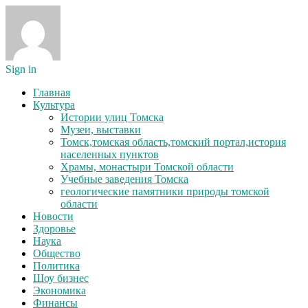
Sign in
Главная
Культура
Истории улиц Томска
Музеи, выставки
Томск,томская область,томский портал,история
населенных пунктов
Храмы, монастыри Томской области
Учебные заведения Томска
геологические памятники природы томской
области
Новости
Здоровье
Наука
Общество
Политика
Шоу бизнес
Экономика
Финансы