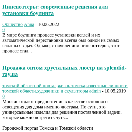
Пинспоттеры: современные решения для
установки боулинга
Общество
Anna
-
10.06.2022
0
В мире боулинга процесс установки кеглей и их
автоматической перестановки всегда был одной из самых
сложных задач. Однако, с появлением пинспоттеров, этот
процесс стал...
Продажа оптом хрустальных люстр на splendid-
ray.ua
томский областной портал,жизнь томска,известные личности
томской области,художники и скульпторы
admin
-
10.05.2019
0
Многие отдают предпочтение в качестве основного
освещения для дома именно люстрам. По сути, это
универсальные изделия для решения поставленной задачи,
которые можно встретить чуть...
Городской портал Томска и Томской области