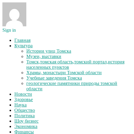
Sign in
Главная
Культура
Истории улиц Томска
Музеи, выставки
Томск,томская область,томский портал,история
населенных пунктов
Храмы, монастыри Томской области
Учебные заведения Томска
геологические памятники природы томской
области
Новости
Здоровье
Наука
Общество
Политика
Шоу бизнес
Экономика
Финансы