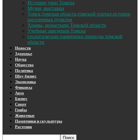
Истории улиц Томска
Музеи, выставки
Томск,томская область,томский портал,история
населенных пунктов
Храмы, монастыри Томской области
Учебные заведения Томска
геологические памятники природы томской
области
Новости
Здоровье
Наука
Общество
Политика
Шоу бизнес
Экономика
Финансы
Авто
Бизнес
Спорт
Грибы
Животные
Памятники и скульптуры
Растения