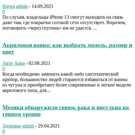
Наука
admin
-
14.09.2021
0
По слухам, владельцы iPhone 13 смогут выходить на связь
даже там, где покрытие сотовой сети отсутствует. Впрочем,
поговорить «через спутник» им не удастся. ...
Акриловая ванна: как выбрать модель, размер и
цвет
Авто
Anna
-
02.08.2021
0
Когда необходимо заменить какой-либо сантехнический
прибор, большинство людей стараются избавиться от ванны
из чугуна и приобретают более современные и легкие модели
акрилового типа, для...
Медики обнаружили сввязь рака и инсульна на
генном уровне
Здоровье
admin
-
29.04.2021
0