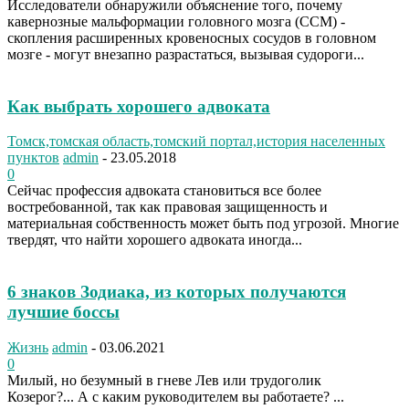
Исследователи обнаружили объяснение того, почему
кавернозные мальформации головного мозга (ССМ) -
скопления расширенных кровеносных сосудов в головном
мозге - могут внезапно разрастаться, вызывая судороги...
Как выбрать хорошего адвоката
Томск,томская область,томский портал,история населенных
пунктов
admin
-
23.05.2018
0
Сейчас профессия адвоката становиться все более
востребованной, так как правовая защищенность и
материальная собственность может быть под угрозой. Многие
твердят, что найти хорошего адвоката иногда...
6 знаков Зодиака, из которых получаются
лучшие боссы
Жизнь
admin
-
03.06.2021
0
Милый, но безумный в гневе Лев или трудоголик
Козерог?... А с каким руководителем вы работаете? ...