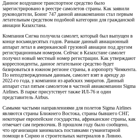
Данное воздушное транспортное средство было
зарегистрировано в реестре самолетов страны. Как заявили
руководители, Боинг 747 данной авиакомпании стал первым
летательным средством подобной категории для гражданской
авиации Казахстана.
Компания Сигма получила самолет, который был выпущен в
конце восьмидесятых годов. Раньше данный авиационный
аппарат летал в американской грузовой авиации под другим
регистрационным номером. Сейчас в Казахстане самолет
получил новый местный номер регистрации. Как утверждают
корреспонденты, данное летательное средство будет
базироваться в южном регионе страны, в аэропорту Чимкента.
По неподтвержденным данным, самолет взят в аренду до
2022-го года, у компании из арабских эмиратов. Данный
аппарат стал пятым самолетом в частной авиакомпании Sigma
Airlines. В парке присутствует также ИЛ-76 и один
представитель Airbus.
Самыми частыми направлениями для полетов Sigma Airlines
являются страны Ближнего Востока, страны бывшего СНГ,
некоторые европейские государства, африканские страны, как
отмечает сам перевозчик. В прошлом году было сообщено,
что организация занималась поставками гуманитарной
помощи в Сирию и строительных материалов в Ливию.