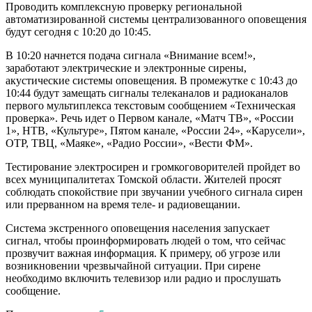
Проводить комплексную проверку региональной
автоматизированной системы централизованного оповещения
будут сегодня с 10:20 до 10:45.
В 10:20 начнется подача сигнала «Внимание всем!»,
заработают электрические и электронные сирены,
акустические системы оповещения. В промежутке с 10:43 до
10:44 будут замещать сигналы телеканалов и радиоканалов
первого мультиплекса текстовым сообщением «Техническая
проверка». Речь идет о Первом канале, «Матч ТВ», «России
1», НТВ, «Культуре», Пятом канале, «России 24», «Карусели»,
ОТР, ТВЦ, «Маяке», «Радио России», «Вести ФМ».
Тестирование электросирен и громкоговорителей пройдет во
всех муниципалитетах Томской области. Жителей просят
соблюдать спокойствие при звучании учебного сигнала сирен
или прерванном на время теле- и радиовещании.
Система экстренного оповещения населения запускает
сигнал, чтобы проинформировать людей о том, что сейчас
прозвучит важная информация. К примеру, об угрозе или
возникновении чрезвычайной ситуации. При сирене
необходимо включить телевизор или радио и прослушать
сообщение.