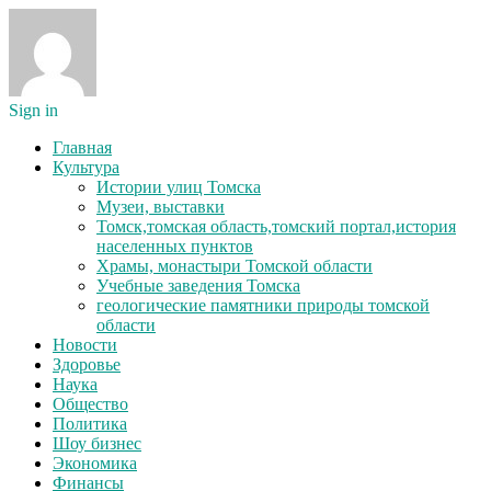
Sign in
Главная
Культура
Истории улиц Томска
Музеи, выставки
Томск,томская область,томский портал,история
населенных пунктов
Храмы, монастыри Томской области
Учебные заведения Томска
геологические памятники природы томской
области
Новости
Здоровье
Наука
Общество
Политика
Шоу бизнес
Экономика
Финансы