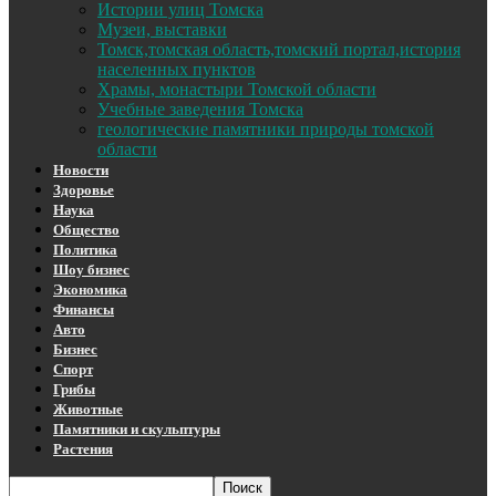
Истории улиц Томска
Музеи, выставки
Томск,томская область,томский портал,история
населенных пунктов
Храмы, монастыри Томской области
Учебные заведения Томска
геологические памятники природы томской
области
Новости
Здоровье
Наука
Общество
Политика
Шоу бизнес
Экономика
Финансы
Авто
Бизнес
Спорт
Грибы
Животные
Памятники и скульптуры
Растения