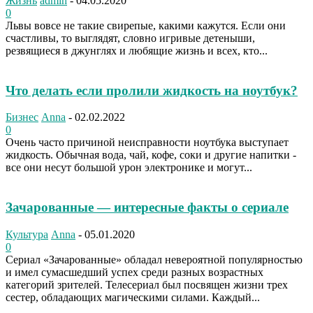
Жизнь
admin
-
04.05.2020
0
Львы вовсе не такие свирепые, какими кажутся. Если они
счастливы, то выглядят, словно игривые детеныши,
резвящиеся в джунглях и любящие жизнь и всех, кто...
Что делать если пролили жидкость на ноутбук?
Бизнес
Anna
-
02.02.2022
0
Очень часто причиной неисправности ноутбука выступает
жидкость. Обычная вода, чай, кофе, соки и другие напитки -
все они несут большой урон электронике и могут...
Зачарованные — интересные факты о сериале
Культура
Anna
-
05.01.2020
0
Сериал «Зачарованные» обладал невероятной популярностью
и имел сумасшедший успех среди разных возрастных
категорий зрителей. Телесериал был посвящен жизни трех
сестер, обладающих магическими силами. Каждый...