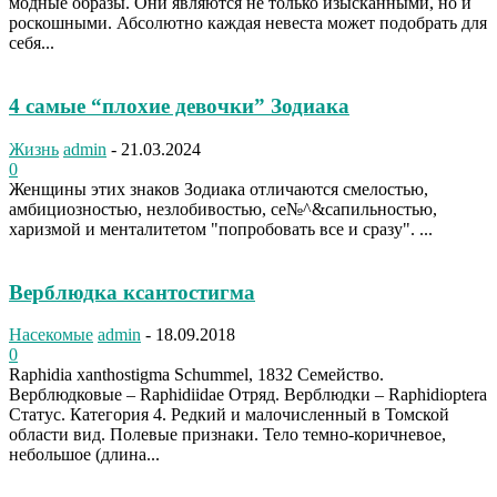
модные образы. Они являются не только изысканными, но и
роскошными. Абсолютно каждая невеста может подобрать для
себя...
4 самые “плохие девочки” Зодиака
Жизнь
admin
-
21.03.2024
0
Женщины этих знаков Зодиака отличаются смелостью,
амбициозностью, незлобивостью, се№^&сапильностью,
харизмой и менталитетом "попробовать все и сразу". ...
Верблюдка ксантостигма
Насекомые
admin
-
18.09.2018
0
Raphidia xanthostigma Schummel, 1832 Семейство.
Верблюдковые – Raphidiidae Отряд. Верблюдки – Raphidioptera
Статус. Категория 4. Редкий и малочисленный в Томской
области вид. Полевые признаки. Тело темно-коричневое,
небольшое (длина...