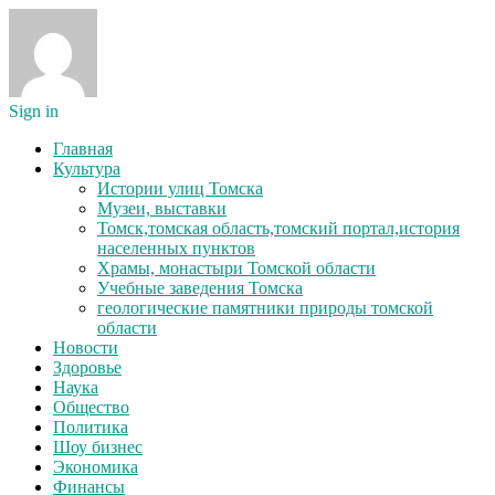
Sign in
Главная
Культура
Истории улиц Томска
Музеи, выставки
Томск,томская область,томский портал,история
населенных пунктов
Храмы, монастыри Томской области
Учебные заведения Томска
геологические памятники природы томской
области
Новости
Здоровье
Наука
Общество
Политика
Шоу бизнес
Экономика
Финансы