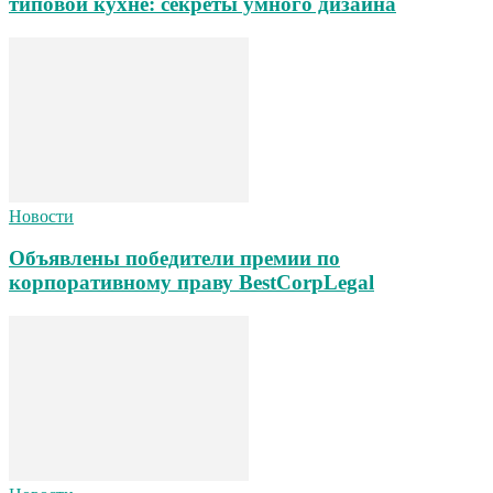
типовой кухне: секреты умного дизайна
Новости
Объявлены победители премии по
корпоративному праву BestCorpLegal