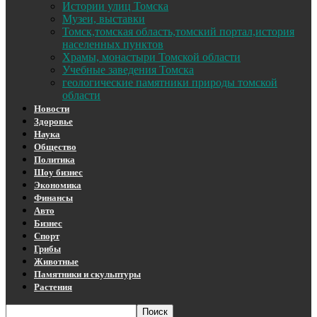
Истории улиц Томска
Музеи, выставки
Томск,томская область,томский портал,история
населенных пунктов
Храмы, монастыри Томской области
Учебные заведения Томска
геологические памятники природы томской
области
Новости
Здоровье
Наука
Общество
Политика
Шоу бизнес
Экономика
Финансы
Авто
Бизнес
Спорт
Грибы
Животные
Памятники и скульптуры
Растения