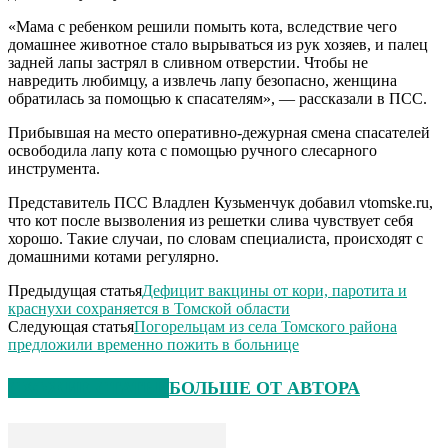
«Мама с ребенком решили помыть кота, вследствие чего
домашнее животное стало вырываться из рук хозяев, и палец
задней лапы застрял в сливном отверстии. Чтобы не
навредить любимцу, а извлечь лапу безопасно, женщина
обратилась за помощью к спасателям», — рассказали в ПСС.
Прибывшая на место оперативно-дежурная смена спасателей
освободила лапу кота с помощью ручного слесарного
инструмента.
Представитель ПСС Владлен Кузьменчук добавил vtomske.ru,
что кот после вызволения из решетки слива чувствует себя
хорошо. Такие случаи, по словам специалиста, происходят с
домашними котами регулярно.
Предыдущая статья
Дефицит вакцины от кори, паротита и
краснухи сохраняется в Томской области
Следующая статья
Погорельцам из села Томского района
предложили временно пожить в больнице
СХОЖИЕ СТАТЬИ
БОЛЬШЕ ОТ АВТОРА