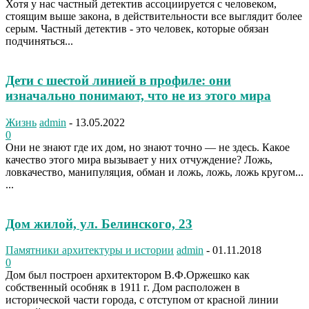
Хотя у нас частный детектив ассоциируется с человеком,
стоящим выше закона, в действительности все выглядит более
серым. Частный детектив - это человек, которые обязан
подчиняться...
Дети с шестой линией в профиле: они
изначально понимают, что не из этого мира
Жизнь
admin
-
13.05.2022
0
Они не знают где их дом, но знают точно — не здесь. Какое
качество этого мира вызывает у них отчуждение? Ложь,
ловкачество, манипуляция, обман и ложь, ложь, ложь кругом...
...
Дом жилой, ул. Белинского, 23
Памятники архитектуры и истории
admin
-
01.11.2018
0
Дом был построен архитектором В.Ф.Оржешко как
собственный особняк в 1911 г. Дом расположен в
исторической части города, с отступом от красной линии