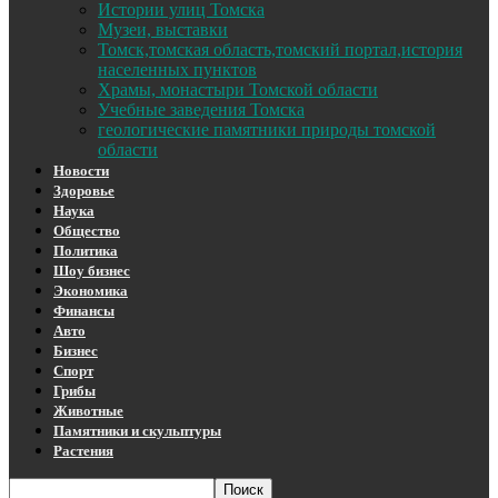
Истории улиц Томска
Музеи, выставки
Томск,томская область,томский портал,история
населенных пунктов
Храмы, монастыри Томской области
Учебные заведения Томска
геологические памятники природы томской
области
Новости
Здоровье
Наука
Общество
Политика
Шоу бизнес
Экономика
Финансы
Авто
Бизнес
Спорт
Грибы
Животные
Памятники и скульптуры
Растения