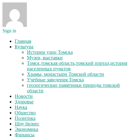
Sign in
Главная
Культура
Истории улиц Томска
Музеи, выставки
Томск,томская область,томский портал,история
населенных пунктов
Храмы, монастыри Томской области
Учебные заведения Томска
геологические памятники природы томской
области
Новости
Здоровье
Наука
Общество
Политика
Шоу бизнес
Экономика
Финансы