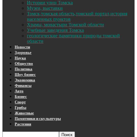
Истории улиц Томска
Музеи, выставки
Томск,томская область,томский портал,история
населенных пунктов
Храмы, монастыри Томской области
Учебные заведения Томска
геологические памятники природы томской
области
Новости
Здоровье
Наука
Общество
Политика
Шоу бизнес
Экономика
Финансы
Авто
Бизнес
Спорт
Грибы
Животные
Памятники и скульптуры
Растения