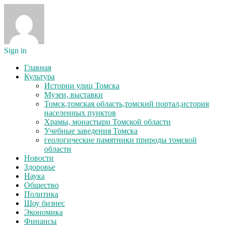
Sign in
Главная
Культура
Истории улиц Томска
Музеи, выставки
Томск,томская область,томский портал,история
населенных пунктов
Храмы, монастыри Томской области
Учебные заведения Томска
геологические памятники природы томской
области
Новости
Здоровье
Наука
Общество
Политика
Шоу бизнес
Экономика
Финансы