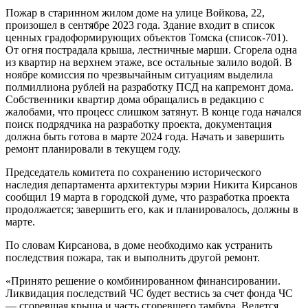
Пожар в старинном жилом доме на улице Войкова, 22,
произошел в сентябре 2023 года. Здание входит в список
ценных градоформирующих объектов Томска (список-701).
От огня пострадала крыша, лестничные марши. Сгорела одна
из квартир на верхнем этаже, все остальные залило водой. В
ноябре комиссия по чрезвычайным ситуациям выделила
полмиллиона рублей на разработку ПСД на капремонт дома.
Собственники квартир дома обращались в редакцию с
жалобами, что процесс слишком затянут. В конце года начался
поиск подрядчика на разработку проекта, документация
должна быть готова в марте 2024 года. Начать и завершить
ремонт планировали в текущем году.
Председатель комитета по сохранению исторического
наследия департамента архитектуры мэрии Никита Кирсанов
сообщил 19 марта в городской думе, что разработка проекта
продолжается; завершить его, как и планировалось, должны в
марте.
По словам Кирсанова, в доме необходимо как устранить
последствия пожара, так и выполнить другой ремонт.
«Принято решение о комбинированном финансировании.
Ликвидация последствий ЧС будет вестись за счет фонда ЧС
— сгоревшая крыша и часть сгоревшего тамбура. Ведется