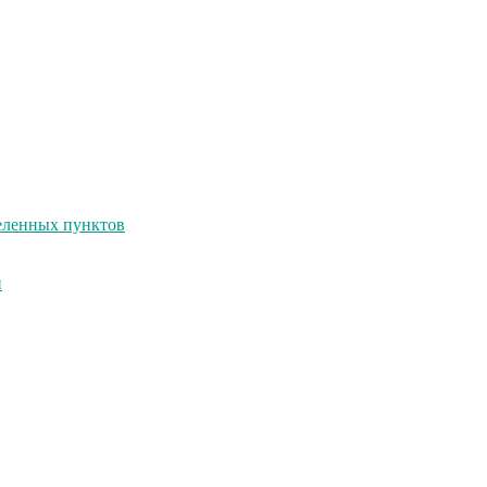
селенных пунктов
и