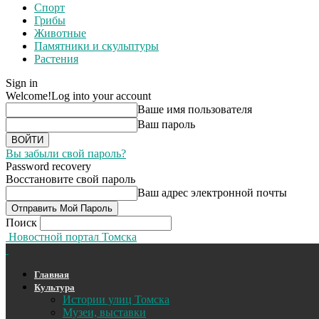
Спорт
Грибы
Животные
Памятники и скульптуры
Растения
Sign in
Welcome!
Log into your account
Ваше имя пользователя
Ваш пароль
Вы забыли свой пароль?
Password recovery
Восстановите свой пароль
Ваш адрес электронной почты
Поиск
Новостной портал Томска
Главная
Культура
Истории улиц Томска
Музеи, выставки