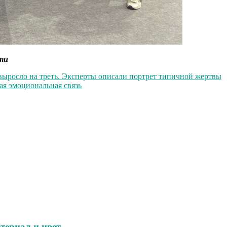
ти
выросло на треть. Эксперты описали портрет типичной жертвы
кая эмоциональная связь
териал и цвет