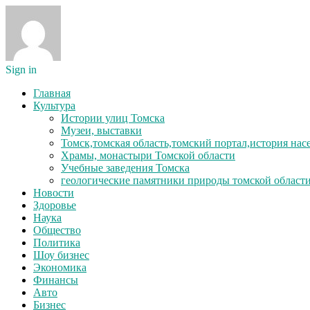
Sign in
Главная
Культура
Истории улиц Томска
Музеи, выставки
Томск,томская область,томский портал,история на
Храмы, монастыри Томской области
Учебные заведения Томска
геологические памятники природы томской област
Новости
Здоровье
Наука
Общество
Политика
Шоу бизнес
Экономика
Финансы
Авто
Бизнес