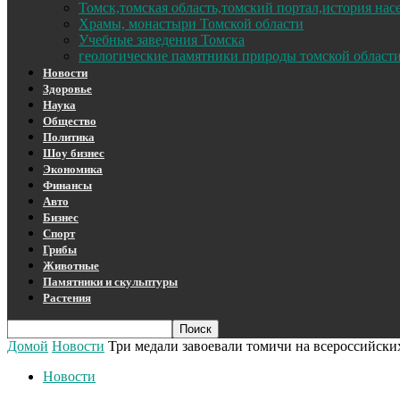
Томск,томская область,томский портал,история на
Храмы, монастыри Томской области
Учебные заведения Томска
геологические памятники природы томской област
Новости
Здоровье
Наука
Общество
Политика
Шоу бизнес
Экономика
Финансы
Авто
Бизнес
Спорт
Грибы
Животные
Памятники и скульптуры
Растения
Домой
Новости
Три медали завоевали томичи на всероссийски
Новости