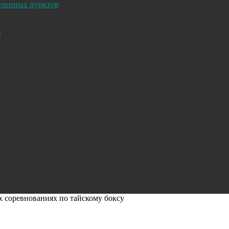
селенных пунктов
и
х соревнованиях по тайскому боксу