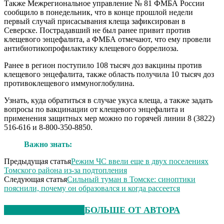
Также Межрегиональное управление № 81 ФМБА России
сообщило в понедельник, что в конце прошлой недели
первый случай присасывания клеща зафиксирован в
Северске. Пострадавший не был ранее привит против
клещевого энцефалита, а ФМБА отмечают, что ему провели
антибиотикопрофилактику клещевого боррелиоза.
Ранее в регион поступило 108 тысяч доз вакцины против
клещевого энцефалита, также область получила 10 тысяч доз
противоклещевого иммуноглобулина.
Узнать, куда обратиться в случае укуса клеща, а также задать
вопросы по вакцинации от клещевого энцефалита и
применения защитных мер можно по горячей линии 8 (3822)
516-616 и 8-800-350-8850.
Важно знать:
Предыдущая статья
Режим ЧС ввели еще в двух поселениях
Томского района из-за подтопления
Следующая статья
Сильный туман в Томске: синоптики
пояснили, почему он образовался и когда рассеется
СХОЖИЕ СТАТЬИ
БОЛЬШЕ ОТ АВТОРА