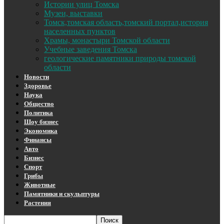
Истории улиц Томска
Музеи, выставки
Томск,томская область,томский портал,история
населенных пунктов
Храмы, монастыри Томской области
Учебные заведения Томска
геологические памятники природы томской
области
Новости
Здоровье
Наука
Общество
Политика
Шоу бизнес
Экономика
Финансы
Авто
Бизнес
Спорт
Грибы
Животные
Памятники и скульптуры
Растения