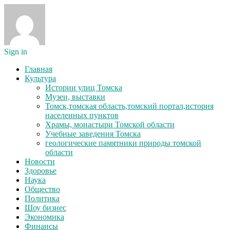
Sign in
Главная
Культура
Истории улиц Томска
Музеи, выставки
Томск,томская область,томский портал,история
населенных пунктов
Храмы, монастыри Томской области
Учебные заведения Томска
геологические памятники природы томской
области
Новости
Здоровье
Наука
Общество
Политика
Шоу бизнес
Экономика
Финансы