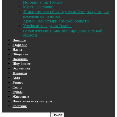
Истории улиц Томска
Музеи, выставки
Томск,томская область,томский портал,история
населенных пунктов
Храмы, монастыри Томской области
Учебные заведения Томска
геологические памятники природы томской
области
Новости
Здоровье
Наука
Общество
Политика
Шоу бизнес
Экономика
Финансы
Авто
Бизнес
Спорт
Грибы
Животные
Памятники и скульптуры
Растения