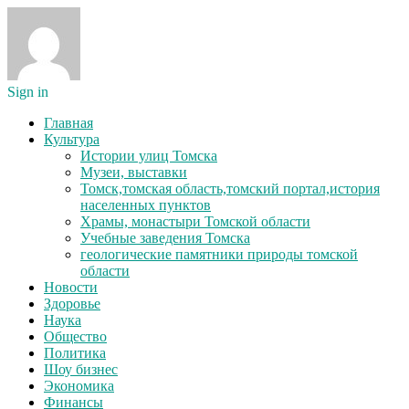
Sign in
Главная
Культура
Истории улиц Томска
Музеи, выставки
Томск,томская область,томский портал,история
населенных пунктов
Храмы, монастыри Томской области
Учебные заведения Томска
геологические памятники природы томской
области
Новости
Здоровье
Наука
Общество
Политика
Шоу бизнес
Экономика
Финансы