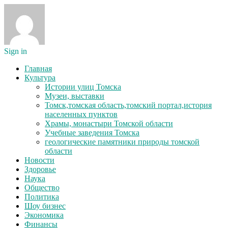
Sign in
Главная
Культура
Истории улиц Томска
Музеи, выставки
Томск,томская область,томский портал,история
населенных пунктов
Храмы, монастыри Томской области
Учебные заведения Томска
геологические памятники природы томской
области
Новости
Здоровье
Наука
Общество
Политика
Шоу бизнес
Экономика
Финансы