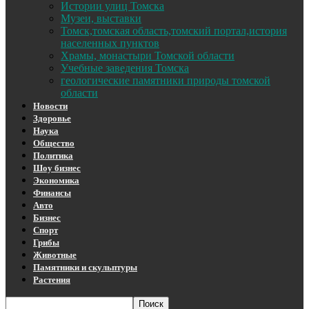
Истории улиц Томска
Музеи, выставки
Томск,томская область,томский портал,история
населенных пунктов
Храмы, монастыри Томской области
Учебные заведения Томска
геологические памятники природы томской
области
Новости
Здоровье
Наука
Общество
Политика
Шоу бизнес
Экономика
Финансы
Авто
Бизнес
Спорт
Грибы
Животные
Памятники и скульптуры
Растения