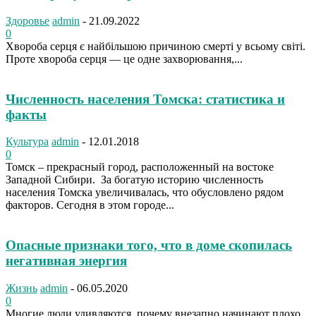
Здоровье
admin
-
21.09.2022
0
Хвороба серця є найбільшою причиною смерті у всьому світі.
Проте хвороба серця — це одне захворювання,...
Численность населения Томска: статистика и
факты
Культура
admin
-
12.01.2018
0
Томск – прекрасный город, расположенный на востоке
Западной Сибири. За богатую историю численность
населения Томска увеличивалась, что обусловлено рядом
факторов. Сегодня в этом городе...
Опасные признаки того, что в доме скопилась
негативная энергия
Жизнь
admin
-
06.05.2020
0
Многие люди удивляются, почему внезапно начинают плохо