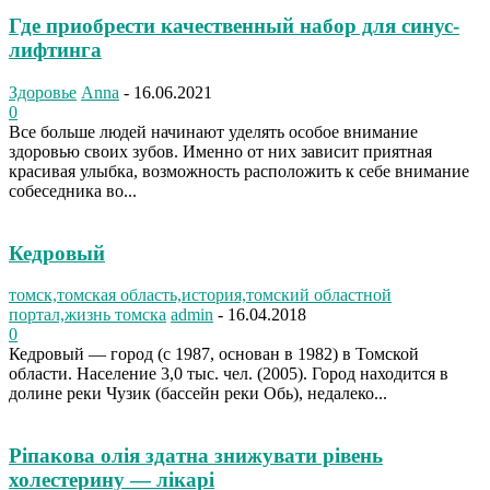
Где приобрести качественный набор для синус-
лифтинга
Здоровье
Anna
-
16.06.2021
0
Все больше людей начинают уделять особое внимание
здоровью своих зубов. Именно от них зависит приятная
красивая улыбка, возможность расположить к себе внимание
собеседника во...
Кедровый
томск,томская область,история,томский областной
портал,жизнь томска
admin
-
16.04.2018
0
Кедровый — город (с 1987, основан в 1982) в Томской
области. Население 3,0 тыс. чел. (2005). Город находится в
долине реки Чузик (бассейн реки Обь), недалеко...
Ріпакова олія здатна знижувати рівень
холестерину — лікарі