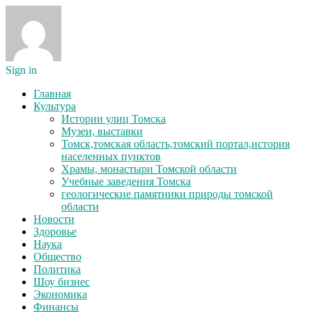
Sign in
Главная
Культура
Истории улиц Томска
Музеи, выставки
Томск,томская область,томский портал,история
населенных пунктов
Храмы, монастыри Томской области
Учебные заведения Томска
геологические памятники природы томской
области
Новости
Здоровье
Наука
Общество
Политика
Шоу бизнес
Экономика
Финансы