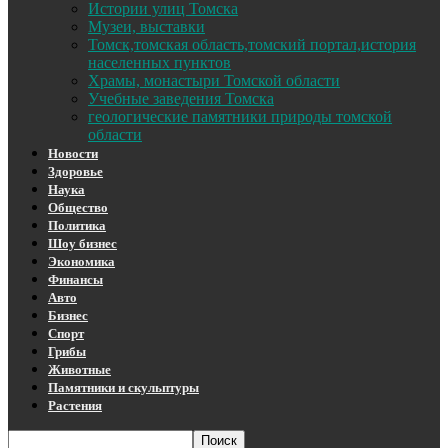
Истории улиц Томска
Музеи, выставки
Томск,томская область,томский портал,история
населенных пунктов
Храмы, монастыри Томской области
Учебные заведения Томска
геологические памятники природы томской
области
Новости
Здоровье
Наука
Общество
Политика
Шоу бизнес
Экономика
Финансы
Авто
Бизнес
Спорт
Грибы
Животные
Памятники и скульптуры
Растения