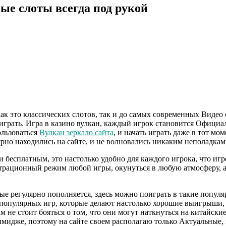
ые слоты всегда под рукой
ак это классических слотов, так и до самых современных Видео 
ыиграть. Игра в казино вулкан, каждый игрок становится Офици
ользоваться
Вулкан зеркало сайта
, и начать играть даже в тот м
ярно находились на сайте, и не волновались никаким неполадкам
есплатным, это настолько удобно для каждого игрока, что игрок
трационный режим любой игры, окунуться в любую атмосферу, а 
рые регулярно пополняется, здесь можно поиграть в такие попул
х популярных игр, которые делают настолько хорошие выигрыши, 
не стоит бояться о том, что они могут наткнуться на китайские
 имидже, поэтому на сайте своем располагаю только Актуальные