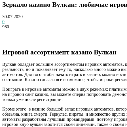
Зеркало казино Вулкан: любимые игров
30.07.2020
0
960
Игровой ассортимент казано Вулкан
Вулкан обладает большим ассортиментом игровых автоматов, к
реальность, но и показывает ему то, насколько много можно в
автоматов. Для того чтобы начать играть в казино, можно восп
состоянии. Казино сделала все возможное, чтобы игроки регул
Поиграть в игровые автоматы можно в двух режимах: платными б
на игровой сайт казино, вы можете сперва попробовать демонс
только уже после регистрации.
Кроме этого, в казино большой запас игровых автоматов, кото
обезьяна, книга смерти, Геркулес, пираты, и множество други
автоматы разработаны лучшими провайдерами, поэтому игрокам 
игровой клуб вулкан заботится своей лицензии, также о своем