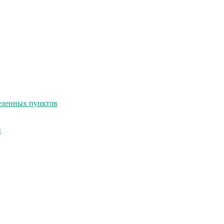
селенных пунктов
и