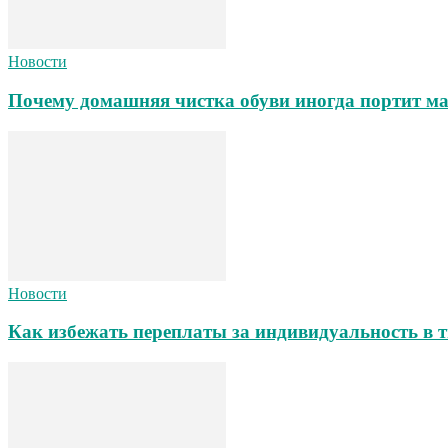
Новости
Почему домашняя чистка обуви иногда портит ма
Новости
Как избежать переплаты за индивидуальность в т