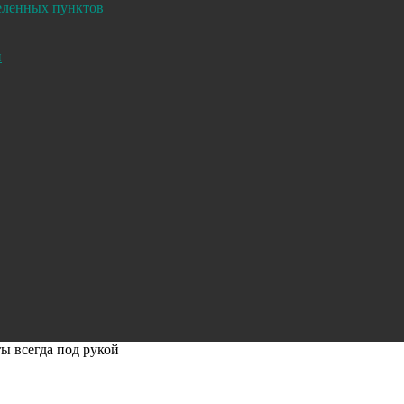
селенных пунктов
и
ы всегда под рукой