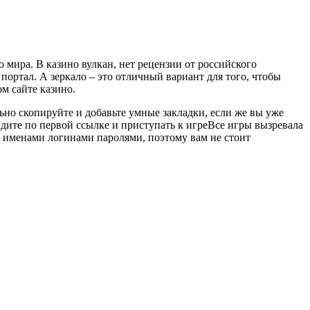
 мира. В казино вулкан, нет рецензии от российского
портал. А зеркало – это отличный вариант для того, чтобы
м сайте казино.
льно скопируйте и добавьте умные закладки, если же вы уже
йдите по первой ссылке и приступать к игреВсе игры вызревала
е именами логинами паролями, поэтому вам не стоит