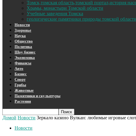
Томск,томская область,томский портал,история на
Храмы, монастыри Томской области
Учебные заведения Томска
геологические памятники природы томской област
Новости
Здоровье
Наука
Общество
Политика
Шоу бизнес
Экономика
Финансы
Авто
Бизнес
Спорт
Грибы
Животные
Памятники и скульптуры
Растения
Домой
Новости
Зеркало казино Вулкан: любимые игровые слот
Новости