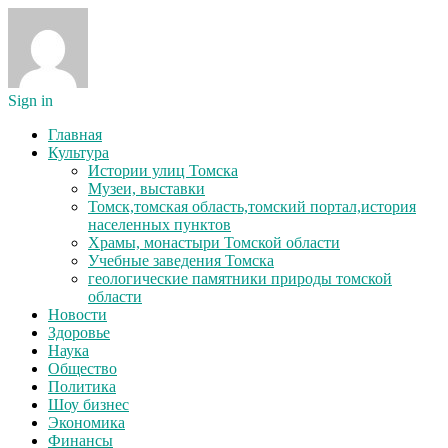
Sign in
Главная
Культура
Истории улиц Томска
Музеи, выставки
Томск,томская область,томский портал,история
населенных пунктов
Храмы, монастыри Томской области
Учебные заведения Томска
геологические памятники природы томской
области
Новости
Здоровье
Наука
Общество
Политика
Шоу бизнес
Экономика
Финансы