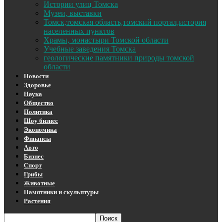
Истории улиц Томска
Музеи, выставки
Томск,томская область,томский портал,история
населенных пунктов
Храмы, монастыри Томской области
Учебные заведения Томска
геологические памятники природы томской
области
Новости
Здоровье
Наука
Общество
Политика
Шоу бизнес
Экономика
Финансы
Авто
Бизнес
Спорт
Грибы
Животные
Памятники и скульптуры
Растения