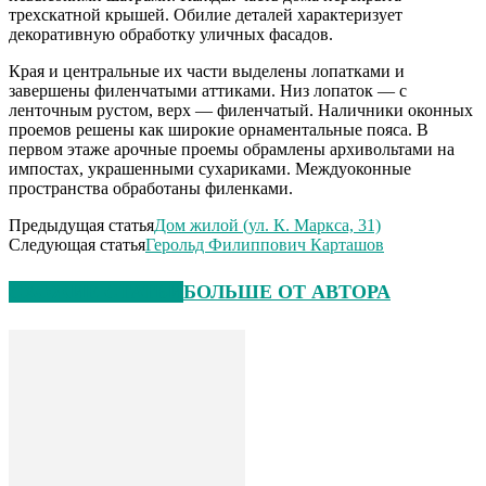
трехскатной крышей. Обилие деталей характеризует
декоративную обработку уличных фасадов.
Края и центральные их части выделены лопатками и
завершены филенчатыми аттиками. Низ лопаток — с
ленточным рустом, верх — филенчатый. Наличники оконных
проемов решены как широкие орнаментальные пояса. В
первом этаже арочные проемы обрамлены архивольтами на
импостах, украшенными сухариками. Междуоконные
пространства обработаны филенками.
Предыдущая статья
Дом жилой (ул. К. Маркса, 31)
Следующая статья
Герольд Филиппович Карташов
СХОЖИЕ СТАТЬИ
БОЛЬШЕ ОТ АВТОРА