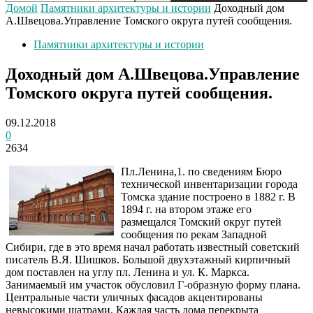
Домой
Памятники архитектуры и истории
Доходный дом
А.Швецова.Управление Томского округа путей сообщения.
Памятники архитектуры и истории
Доходный дом А.Швецова.Управление
Томского округа путей сообщения.
09.12.2018
0
2634
Пл.Ленина,1. по сведениям Бюро
технической инвентаризации города
Томска здание построено в 1882 г. В
1894 г. на втором этаже его
размещался Томский округ путей
сообщения по рекам Западной
Сибири, где в это время начал работать известный советский
писатель В.Я. Шишков. Большой двухэтажный кирпичный
дом поставлен на углу пл. Ленина и ул. К. Маркса.
Занимаемый им участок обусловил Г-образную форму плана.
Центральные части уличных фасадов акцентированы
невысокими шатрами. Каждая часть дома перекрыта