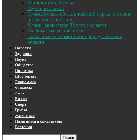
Истории улиц Томска
Музеи, выставки
Томск,томская область,томский портал,история
населенных пунктов
Храмы, монастыри Томской области
Учебные заведения Томска
геологические памятники природы томской
области
Новости
Здоровье
Наука
Общество
Политика
Шоу бизнес
Экономика
Финансы
Авто
Бизнес
Спорт
Грибы
Животные
Памятники и скульптуры
Растения