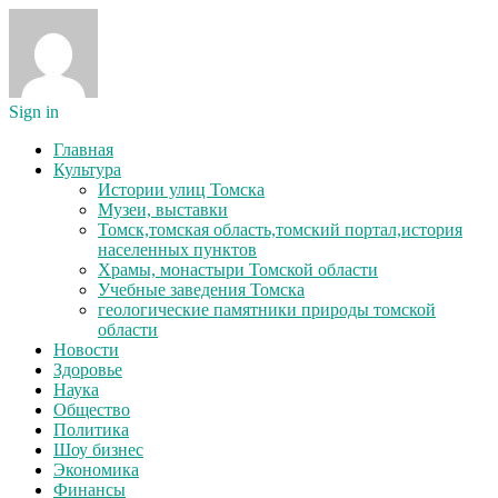
Sign in
Главная
Культура
Истории улиц Томска
Музеи, выставки
Томск,томская область,томский портал,история
населенных пунктов
Храмы, монастыри Томской области
Учебные заведения Томска
геологические памятники природы томской
области
Новости
Здоровье
Наука
Общество
Политика
Шоу бизнес
Экономика
Финансы