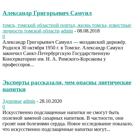
Александр Григорьевич Самуил
томск, томский областной портал, жизнь томска, известные
личности томской области
admin
-
08.08.2018
0
Александр Григорьевич Самуил — молдавский дирижёр.
Родился 30 октября 1950 г. в Томске. Александр Самуил
закончил Санкт-Петербургскую Государственную
Консерваторию им. Н. А. Римского-Корсакова у
профессоров...
Эксперты рассказали, чем опасны диетические
напитки
Здоровье
admin
-
28.10.2020
0
Искусственно подслащенные напитки не смогут быть
полезной заменой сахарных напитков. В частности, они
грозят нам болезнями сердца. Новое исследование показало,
что искусственно подслащенные напитки могут...