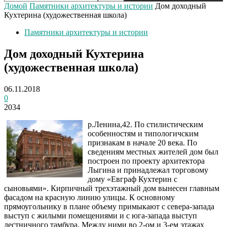
Домой
Памятники архитектуры и истории
Дом доходный
Кухтерина (художественная школа)
Памятники архитектуры и истории
Дом доходный Кухтерина
(художественная школа)
06.11.2018
0
2034
р.Ленина,42. По стилистическим
особенностям и типологичским
признакам в начале 20 века. По
сведениям местных жителей дом был
построен по проекту архитектора
Лыгина и принадлежал торговому
дому «Евграф Кухтерин с
сыновьями». Кирпичный трехэтажный дом вынесен главным
фасадом на красную линию улицы. К основному
прямоугольнику в плане объему примыкают с севера-запада
выступ с жилыми помещениями и с юга-запада выступ
лестничного тамбура. Между ними во 2-ом и 3-ем этажах