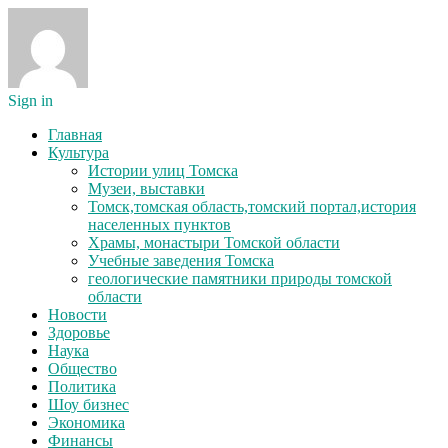
Sign in
Главная
Культура
Истории улиц Томска
Музеи, выставки
Томск,томская область,томский портал,история
населенных пунктов
Храмы, монастыри Томской области
Учебные заведения Томска
геологические памятники природы томской
области
Новости
Здоровье
Наука
Общество
Политика
Шоу бизнес
Экономика
Финансы