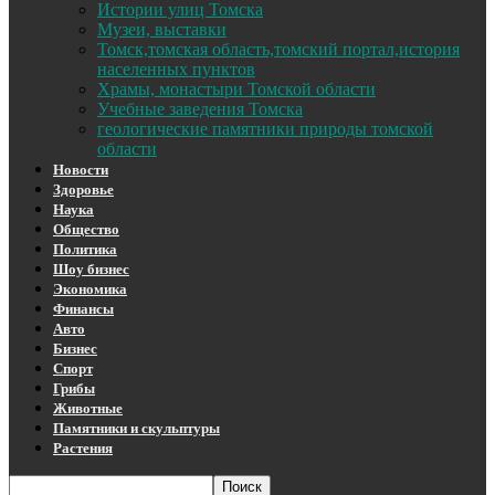
Истории улиц Томска
Музеи, выставки
Томск,томская область,томский портал,история
населенных пунктов
Храмы, монастыри Томской области
Учебные заведения Томска
геологические памятники природы томской
области
Новости
Здоровье
Наука
Общество
Политика
Шоу бизнес
Экономика
Финансы
Авто
Бизнес
Спорт
Грибы
Животные
Памятники и скульптуры
Растения