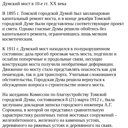
Думский мост в 10-е гг. XX века
В 1895 г. Томской городской Думой был запланирован
капитальный ремонт моста, и в конце декабря Томской
городской Думе были представлены соответствующие проект
и смета. Однако гласные Думы решили обойтись без
капитального ремонта, ограничившись лишь мелким
косметическим.
К 1911 г. Думский мост находился в полуразрушенном
состоянии: дала прогиб проезжая часть моста, подгнили и
ослабли поперечные и продольные связи, несущие
конструкции моста получили необратимые деформации.
Движение по мосту стало представлять опасность как для
пешеходов, так и для транспорта. Учитывая сложившиеся
обстоятельства, Городская Дума решила вернуться к
обсуждению вопроса о строительстве нового моста.
На заседании Комиссии по благоустройству Томской
городской Думы, состоявшемся 8 (21) марта 1912 г., была
заслушана докладная записка городского инженера А.Г.
Сорокина, в которой он представил сравнительную
характеристику различных типов мостовых сооружений –
железобетонного, железного на каменных устоях,
деревянного на ряжевых устоях и деревянного на сваях.