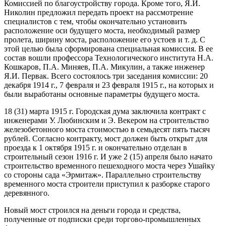
Комиссией по благоустройству города. Кроме того, Я.И.
Николин предложил передать проект на рассмотрение
специалистов с тем, чтобы окончательно установить
расположение оси будущего моста, необходимый размер
пролета, ширину моста, расположение его устоев и т. д. С
этой целью была сформирована специальная комиссия. В ее
состав вошли профессора Технологического института Н.А.
Кошкаров, П.А. Миняев, П.А. Микулин, а также инженер
Я.И. Первак. Всего состоялось три заседания комиссии: 20
декабря 1914 г., 7 февраля и 23 февраля 1915 г., на которых и
были выработаны основные параметры будущего моста.
18 (31) марта 1915 г. Городская дума заключила контракт с
инженерами У. Любинским и Э. Векером на строительство
железобетонного моста стоимостью в семьдесят пять тысяч
рублей. Согласно контракту, мост должен быть открыт для
проезда к 1 октября 1915 г. и окончательно отделан в
строительный сезон 1916 г. И уже 2 (15) апреля было начато
строительство временного пешеходного моста через Ушайку
со стороны сада «Эрмитаж». Параллельно строительству
временного моста строители приступил к разборке старого
деревянного.
Новый мост строился на деньги города и средства,
полученные от подписки среди торгово-промышленных