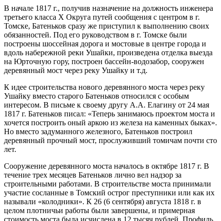
В начале 1817 г., получив назначение на должность инженера
третьего класса X Округа путей сообщения с центром в г.
Томске, Батеньков сразу же приступил к выполнению своих
обязанностей. Под его руководством в г. Томске были
построены шоссейная дорога и мостовые в центре города и
вдоль набережной реки Ушайки, произведена отделка выезда
на Юрточную гору, построен бассейн-водозабор, сооружен
деревянный мост через реку Ушайку и т.д.
К идее строительства нового деревянного моста через реку
Ушайку вместо старого Батеньков относился с особым
интересом. В письме к своему другу А.А. Елагину от 24 мая
1817 г. Батеньков писал: «Теперь занимаюсь проектом моста и
хочется построить оный аркою из железа на каменных быках».
Но вместо задуманного железного, Батеньков построил
деревянный прочный мост, прослуживший томичам почти сто
лет.
Сооружение деревянного моста началось в октябре 1817 г. В
течение трех месяцев Батеньков лично вел надзор за
строительными работами. В строительстве моста принимали
участие сосланные в Томский острог преступники или как их
называли «колодники». К 26 (6 сентября) августа 1818 г. в
целом плотничьи работы были завершены, и примерная
стоимость моста была исчислена в 12 тысяч рублей. Профиль