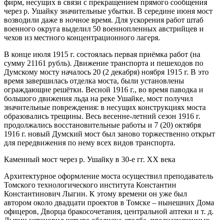
фирм, несущих в связи с прекращением прямого сообщения
через р. Ушайку значительные убытки. В середине июня мост
возводили даже в ночное время. Для ускорения работ штаб
военного округа выделил 50 военнопленных австрийцев и
чехов из местного концентрационного лагеря.
В конце июля 1915 г. состоялась первая приёмка работ (на
сумму 21161 рубль). Движение транспорта и пешеходов по
Думскому мосту началось 20 (2 декабря) ноября 1915 г. В это
время завершилась отделка моста, были установлены
ограждающие решётки. Весной 1916 г., во время паводка и
большого движения льда на реке Ушайке, мост получил
значительные повреждения: в несущих конструкциях моста
образовались трещины. Весь весенне-летний сезон 1916 г.
продолжались восстановительные работы и 7 (20) октября
1916 г. новый Думский мост был заново торжественно открыт
для передвижения по нему всех видов транспорта.
Каменный мост через р. Ушайку в 30-е гг. XX века
Архитектурное оформление моста осуществил преподаватель
Томского технологического института Константин
Константинович Лыгин. К этому времени он уже был
автором около двадцати проектов в Томске – нынешних Дома
офицеров, Дворца бракосочетания, центральной аптеки и т. д.