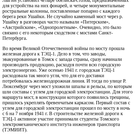
Лыгин установил четыре обелиска-столба, предназначенных
для устройства на них фонарей, и четыре монументальные
ростральные колонны, поставленные попарно с каждого
берега реки Ушайки. Не случайно каменный мост через р.
Ушайку в разговорах часто называли «Питерским»,
«Австрийским», «Однопролетным». Очевидно, это было
связано с его некоторым сходством с мостами Санкт-
Петербурга.
Во время Великой Отечественной войны по мосту прошла
железная дорога к ТЭЦ-1. Дело в том, что заводы,
эвакуированные в Томск с запада страны, сразу начинали
производить продукцию, расходуя почти всю городскую
электроэнергию. Уже осенью 1941 г. городская ТЭЦ-1
расходовала так много угля, что для его доставки
потребовалась железнодорожная линия. И тогда по улице Р.
Люксембург через мост уложили шпалы и рельсы, по которым
шли составы с углем для городской электростанции. Для этого
маршрута мост, в конструкции которого появились трещины,
пришлось укреплять бревенчатым каркасом. Первый состав с
углем для городской электростанции прошел по мосту в ночь
с 6 на 7 ноября 1941 г. В строительстве железной дороги к
ТЭЦ-1 активное участие принимали студенты Томского
электромеханического института инженеров транспорта
(ТЭМИИТ).