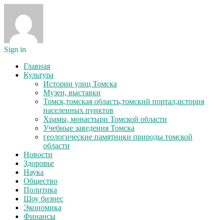
Sign in
Главная
Культура
Истории улиц Томска
Музеи, выставки
Томск,томская область,томский портал,история
населенных пунктов
Храмы, монастыри Томской области
Учебные заведения Томска
геологические памятники природы томской
области
Новости
Здоровье
Наука
Общество
Политика
Шоу бизнес
Экономика
Финансы