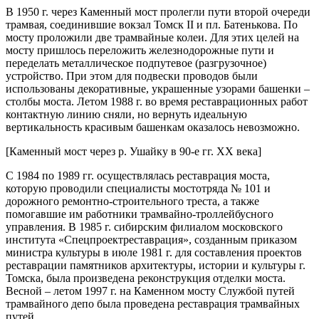
В 1950 г. через Каменный мост пролегли пути второй очереди
трамвая, соединившие вокзал Томск II и пл. Батенькова. По
мосту проложили две трамвайные колеи. Для этих целей на
мосту пришлось переложить железнодорожные пути и
переделать металлическое подпутевое (разгрузочное)
устройство. При этом для подвески проводов были
использованы декоративные, украшенные узорами башенки –
столбы моста. Летом 1988 г. во время реставрационных работ
контактную линию сняли, но вернуть идеальную
вертикальность красивым башенкам оказалось невозможно.
[Каменный мост через р. Ушайку в 90-е гг. XX века]
С 1984 по 1989 гг. осуществлялась реставрация моста,
которую проводили специалисты мостотряда № 101 и
дорожного ремонтно-строительного треста, а также
помогавшие им работники трамвайно-троллейбусного
управления. В 1985 г. сибирским филиалом московского
института «Спецпроектреставрация», созданным приказом
министра культуры в июле 1981 г. для составления проектов
реставрации памятников архитектуры, истории и культуры г.
Томска, была произведена реконструкция отделки моста.
Весной – летом 1997 г. на Каменном мосту Службой путей
трамвайного депо была проведена реставрация трамвайных
путей.