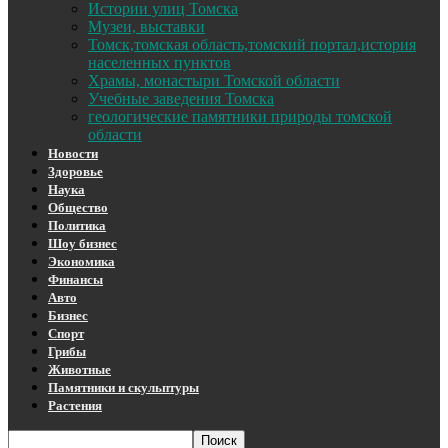
Истории улиц Томска
Музеи, выставки
Томск,томская область,томский портал,история
населенных пунктов
Храмы, монастыри Томской области
Учебные заведения Томска
геологические памятники природы томской
области
Новости
Здоровье
Наука
Общество
Политика
Шоу бизнес
Экономика
Финансы
Авто
Бизнес
Спорт
Грибы
Животные
Памятники и скульптуры
Растения