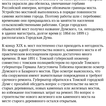
моста украсили два обелиска, увенчанные гербами
Российской империи, которые обозначали границы моста.
Устройство мостовой выполнялось в порядке повинности
самими жителями города. Поэтому работы шли с перебоями:
временами они прекращались из-за занятости населения
сельскохозяйственными работами. Среди городских
обывателей мост получил название Думского, т.к. неподалеку,
в здании магистрата, долгое время (с 1864 по 1899 г.)
располагалась Городская Дума.
К концу XIX в. мост постепенно стал приходить в негодность.
Но между идеей строительства нового, каменного моста и её
практическим воплощением прошло достаточно много
времени. В мае 1891 г. Томский губернский инженер
совместно с томским полицмейстером по просьбе Томского
губернатора Германа Августовича Тобизена произвели осмотр
Думского и Базарного мостов. При осмотре выяснилось, что
оба сооружения имеют значительные повреждения и требуют
срочного ремонта. Губернатор обратился к Томской городской
Думе с просьбой обсудить вопрос о строительстве на месте
старых деревянных, новых каменных или железных мостов,
во избежание постоянных затрат на ремонт. Но вопрос о
строительстве нового железного или каменного моста на
месте старого деревянного остался открытым.