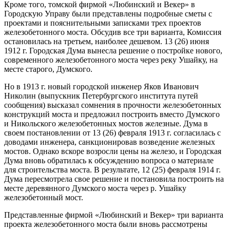
Кроме того, томской фирмой «Любинский и Векер» в
Городскую Управу были представлены подробные сметы с
проектами и пояснительными записками трех проектов
железобетонного моста. Обсудив все три варианта, Комиссия
остановилась на третьем, наиболее дешевом. 13 (26) июня
1912 г. Городская Дума вынесла решение о постройке нового,
современного железобетонного моста через реку Ушайку, на
месте старого, Думского.
Но в 1913 г. новый городской инженер Яков Иванович
Николин (выпускник Петербургского института путей
сообщения) высказал сомнения в прочности железобетонных
конструкций моста и предложил построить вместо Думского
и Никольского железобетонных мостов железные. Дума в
своем постановлении от 13 (26) февраля 1913 г. согласилась с
доводами инженера, санкционировав возведение железных
мостов. Однако вскоре возросли цены на железо, и Городская
Дума вновь обратилась к обсуждению вопроса о материале
для строительства моста. В результате, 12 (25) февраля 1914 г.
Дума пересмотрела свое решение и постановила построить на
месте деревянного Думского моста через р. Ушайку
железобетонный мост.
Представленные фирмой «Любинский и Векер» три варианта
проекта железобетонного моста были вновь рассмотрены