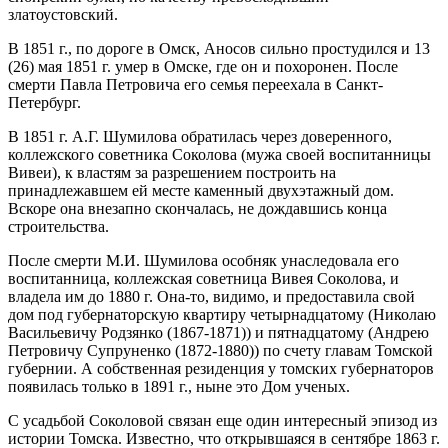
златоустовский.
В 1851 г., по дороге в Омск, Аносов сильно простудился и 13
(26) мая 1851 г. умер в Омске, где он и похоронен. После
смерти Павла Петровича его семья переехала в Санкт-
Петербург.
В 1851 г. А.Г. Шумилова обратилась через доверенного,
коллежского советника Соколова (мужа своей воспитанницы
Вивеи), к властям за разрешением построить на
принадлежавшем ей месте каменный двухэтажный дом.
Вскоре она внезапно скончалась, не дождавшись конца
строительства.
После смерти М.И. Шумилова особняк унаследовала его
воспитанница, коллежская советница Вивея Соколова, и
владела им до 1880 г. Она-то, видимо, и предоставила свой
дом под губернаторскую квартиру четырнадцатому (Николаю
Васильевичу Родзянко (1867-1871)) и пятнадцатому (Андрею
Петровичу Супруненко (1872-1880)) по счету главам Томской
губернии. А собственная резиденция у томских губернаторов
появилась только в 1891 г., ныне это Дом ученых.
С усадьбой Соколовой связан еще один интересный эпизод из
истории Томска. Известно, что открывшаяся в сентябре 1863 г.