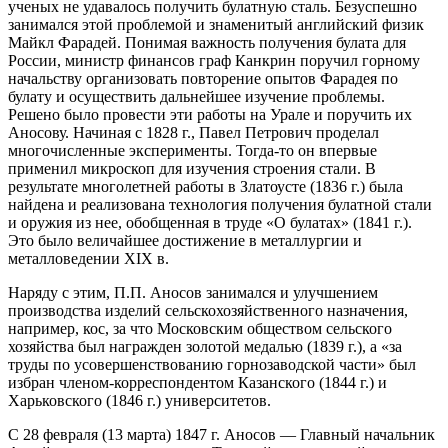
ученых не удавалось получить булатную сталь. Безуспешно
занимался этой проблемой и знаменитый английский физик
Майкл Фарадей. Понимая важность получения булата для
России, министр финансов граф Канкрин поручил горному
начальству организовать повторение опытов Фарадея по
булату и осуществить дальнейшее изучение проблемы.
Решено было провести эти работы на Урале и поручить их
Аносову. Начиная с 1828 г., Павел Петрович проделал
многочисленные эксперименты. Тогда-то он впервые
применил микроскоп для изучения строения стали. В
результате многолетней работы в Златоусте (1836 г.) была
найдена и реализована технология получения булатной стали
и оружия из нее, обобщенная в труде «О булатах» (1841 г.).
Это было величайшее достижение в металлургии и
металловедении XIX в.
Наряду с этим, П.П. Аносов занимался и улучшением
производства изделий сельскохозяйственного назначения,
например, кос, за что Московским обществом сельского
хозяйства был награжден золотой медалью (1839 г.), а «за
труды по усовершенствованию горнозаводской части» был
избран членом-корреспондентом Казанского (1844 г.) и
Харьковского (1846 г.) университетов.
С 28 февраля (13 марта) 1847 г. Аносов — Главный начальник