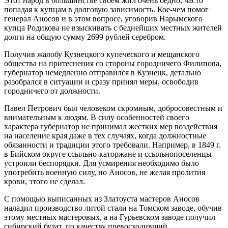
Этот народ в большинстве своем жил очень бедно, часто
попадая к купцам в долговую зависимость. Кое-чем помог
генерал Аносов и в этом вопросе, уговорив Нарымского
купца Родикова не взыскивать с беднейших местных жителей
долги на общую сумму 2699 рублей серебром.
Получив жалобу Кузнецкого купеческого и мещанского
общества на притеснения со стороны городничего Филипова,
губернатор немедленно отправился в Кузнецк, детально
разобрался в ситуации и сразу принял меры, освободив
городничего от должности.
Павел Петрович был человеком скромным, добросовестным и
внимательным к людям. В силу особенностей своего
характера губернатор не принимал жестких мер воздействия
на население края даже в тех случаях, когда должностные
обязанности и традиции этого требовали. Например, в 1849 г.
в Бийском округе ссыльно-каторжане и ссыльнопоселенцы
устроили беспорядки. Для усмирения необходимо было
употребить военную силу, но Аносов, не желая пролития
крови, этого не сделал.
С помощью выписанных из Златоуста мастеров Аносов
наладил производство литой стали на Томском заводе, обучив
этому местных мастеровых, а на Гурьевском заводе получил
сибирский булат, по качеству превосходивший