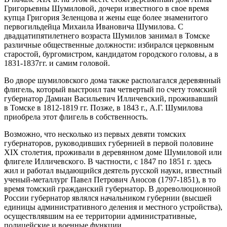
Григорьевны Шумиловой, дочери известного в свое время
купца Григория Зеленцова и жены еще более знаменитого
первогильдейца Михаила Ивановича Шумилова. С
двадцатипятилетнего возраста Шумилов занимал в Томске
различные общественные должности: избирался церковным
старостой, бургомистром, кандидатом городского головы, а в
1831-1837гг. и самим головой.
Во дворе шумиловского дома также располагался деревянный
флигель, который выстроил там четвертый по счету томский
губернатор Дамиан Васильевич Илличевский, проживавший
в Томске в 1812-1819 гг. Позже, в 1843 г., А.Г. Шумилова
приобрела этот флигель в собственность.
Возможно, что несколько из первых девяти томских
губернаторов, руководивших губернией в первой половине
XIX столетия, проживали в деревянном доме Шумиловой или
флигеле Илличевского. В частности, с 1847 по 1851 г. здесь
жил и работал выдающийся деятель русской науки, известный
ученый-металлург Павел Петрович Аносов (1797-1851), в то
время томский гражданский губернатор. В дореволюционной
России губернатор являлся начальником губернии (высшей
единицы административного деления и местного устройства),
осуществлявшим на ее территории административные,
полицейские и военные функции.