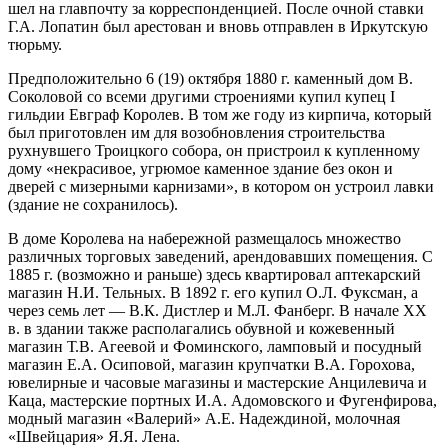
шел на главпочту за корреспонденцией. После очной ставки
Г.А. Лопатин был арестован и вновь отправлен в Иркутскую
тюрьму.
Предположительно 6 (19) октября 1880 г. каменный дом В.
Соколовой со всеми другими строениями купил купец I
гильдии Евграф Королев. В том же году из кирпича, который
был приготовлен им для возобновления строительства
рухнувшего Троицкого собора, он пристроил к купленному
дому «некрасивое, угрюмое каменное здание без окон и
дверей с мизерными карнизами», в котором он устроил лавки
(здание не сохранилось).
В доме Королева на набережной размещалось множество
различных торговых заведений, арендовавших помещения. С
1885 г. (возможно и раньше) здесь квартировал аптекарский
магазин Н.И. Тельных. В 1892 г. его купил О.Л. Фуксман, а
через семь лет — В.К. Дистлер и М.Л. Фанберг. В начале XX
в. в здании также располагались обувной и кожевенный
магазин Т.В. Агеевой и Фоминского, ламповый и посудный
магазин Е.А. Осиповой, магазин крупчатки В.А. Горохова,
ювелирные и часовые магазины и мастерские Анцилевича и
Каца, мастерские портных И.А. Адомовского и Фугенфирова,
модный магазин «Валерий» А.Е. Надеждиной, молочная
«Швейцария» Я.Я. Лена.