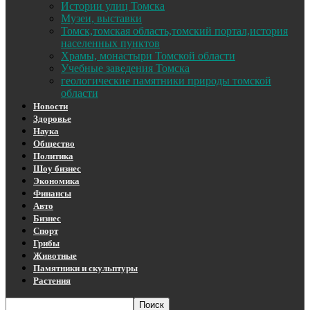
Истории улиц Томска
Музеи, выставки
Томск,томская область,томский портал,история
населенных пунктов
Храмы, монастыри Томской области
Учебные заведения Томска
геологические памятники природы томской
области
Новости
Здоровье
Наука
Общество
Политика
Шоу бизнес
Экономика
Финансы
Авто
Бизнес
Спорт
Грибы
Животные
Памятники и скульптуры
Растения