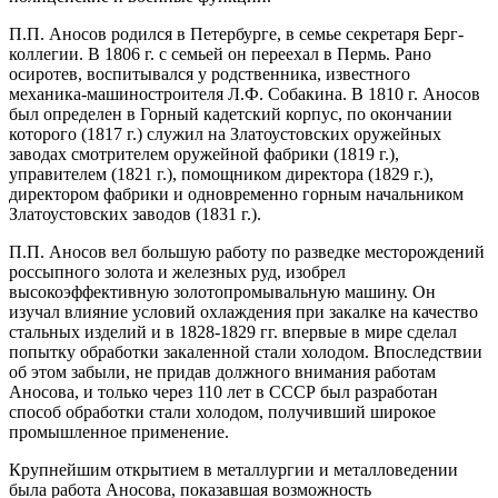
П.П. Аносов родился в Петербурге, в семье секретаря Берг-
коллегии. В 1806 г. с семьей он переехал в Пермь. Рано
осиротев, воспитывался у родственника, известного
механика-машиностроителя Л.Ф. Собакина. В 1810 г. Аносов
был определен в Горный кадетский корпус, по окончании
которого (1817 г.) служил на Златоустовских оружейных
заводах смотрителем оружейной фабрики (1819 г.),
управителем (1821 г.), помощником директора (1829 г.),
директором фабрики и одновременно горным начальником
Златоустовских заводов (1831 г.).
П.П. Аносов вел большую работу по разведке месторождений
россыпного золота и железных руд, изобрел
высокоэффективную золотопромывальную машину. Он
изучал влияние условий охлаждения при закалке на качество
стальных изделий и в 1828-1829 гг. впервые в мире сделал
попытку обработки закаленной стали холодом. Впоследствии
об этом забыли, не придав должного внимания работам
Аносова, и только через 110 лет в СССР был разработан
способ обработки стали холодом, получивший широкое
промышленное применение.
Крупнейшим открытием в металлургии и металловедении
была работа Аносова, показавшая возможность