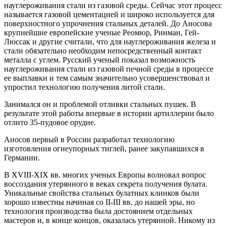
науглероживания стали из газовой среды. Сейчас этот процесс
называется газовой цементацией и широко используется для
поверхностного упрочнения стальных деталей. До Аносова
крупнейшие европейские ученые Реомюр, Ринман, Гей-
Люссак и другие считали, что для науглероживания железа и
стали обязательно необходим непосредственный контакт
металла с углем. Русский ученый показал возможность
науглероживания стали из газовой печной среды в процессе
ее выплавки и тем самым значительно усовершенствовал и
упростил технологию получения литой стали.
Занимался он и проблемой отливки стальных пушек. В
результате этой работы впервые в истории артиллерии было
отлито 35-пудовое орудие.
Аносов первый в России разработал технологию
изготовления огнеупорных тиглей, ранее закупавшихся в
Германии.
В XVIII-XIX вв. многих ученых Европы волновал вопрос
воссоздания утерянного в веках секрета получения булата.
Уникальные свойства стальных булатных клинков были
хорошо известны начиная со II-III вв. до нашей эры, но
технология производства была достоянием отдельных
мастеров и, в конце концов, оказалась утерянной. Никому из