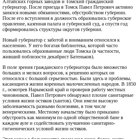
Алтайских горных заводов и Томский гражданский
губернатор. После приезда в Томск Павел Петрович активно
занялся новыми обязанностями, обустройством губернии.
После его вступления в должность образовались губернское
правление, казенная палата и губернский суд, а спустя год
сформировались структуры округов губернии.
Новый губернатор с заботой и вниманием относился к
населению. У него богатая библиотека, которой часто
пользовались образованные люди Томска (в частности,
живший поблизости декабрист Батеньков).
В поле зрения гражданского губернатора было множество
больших и мелких вопросов, к решению которых он
относился с большой серьезностью. Были здесь и проблемы,
касающиеся жизни коренных малочисленных народов. В 1850
г., осмотрев Нарымский край и проверив работу местных
чиновников, Павел Петрович обнаружил плохие санитарные
условия жизни остяков (хантов). Они имели высокую
заболеваемость разными болезнями, в том числе
венерическими. Местному начальству было приказано
обустроить как минимум по одной общественной бане в
каждом ауле и содействовать улучшению санитарно-
гигиенических условий жизни остяков.