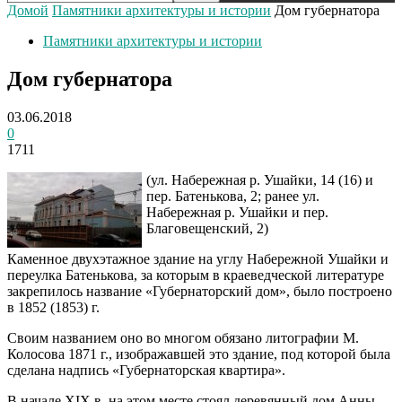
Домой
Памятники архитектуры и истории
Дом губернатора
Памятники архитектуры и истории
Дом губернатора
03.06.2018
0
1711
(ул. Набережная р. Ушайки, 14 (16) и
пер. Батенькова, 2; ранее ул.
Набережная р. Ушайки и пер.
Благовещенский, 2)
Каменное двухэтажное здание на углу Набережной Ушайки и
переулка Батенькова, за которым в краеведческой литературе
закрепилось название «Губернаторский дом», было построено
в 1852 (1853) г.
Своим названием оно во многом обязано литографии М.
Колосова 1871 г., изображавшей это здание, под которой была
сделана надпись «Губернаторская квартира».
В начале XIX в. на этом месте стоял деревянный дом Анны