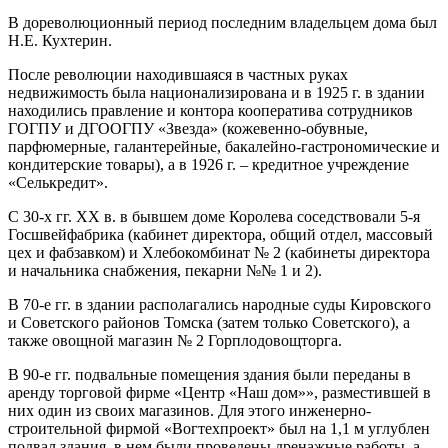
В дореволюционный период последним владельцем дома был
Н.Е. Кухтерин.
После революции находившаяся в частных руках
недвижимость была национализирована и в 1925 г. в здании
находились правление и контора кооператива сотрудников
ГОГПУ и ДГООГПУ «Звезда» (кожевенно-обувные,
парфюмерные, галантерейные, бакалейно-гастрономические и
кондитерские товары), а в 1926 г. – кредитное учреждение
«Селькредит».
С 30-х гг. XX в. в бывшем доме Королева соседствовали 5-я
Госшвейфабрика (кабинет директора, общий отдел, массовый
цех и фабзавком) и Хлебокомбинат № 2 (кабинеты директора
и начальника снабжения, пекарни №№ 1 и 2).
В 70-е гг. в здании располагались народные суды Кировского
и Советского районов Томска (затем только Советского), а
также овощной магазин № 2 Горплодовощторга.
В 90-е гг. подвальные помещения здания были переданы в
аренду торговой фирме «Центр «Наш дом»», разместившей в
них один из своих магазинов. Для этого инженерно-
строительной фирмой «Вогтехпроект» был на 1,1 м углублен
подвал здания, в нем были проведены дренажные работы, а