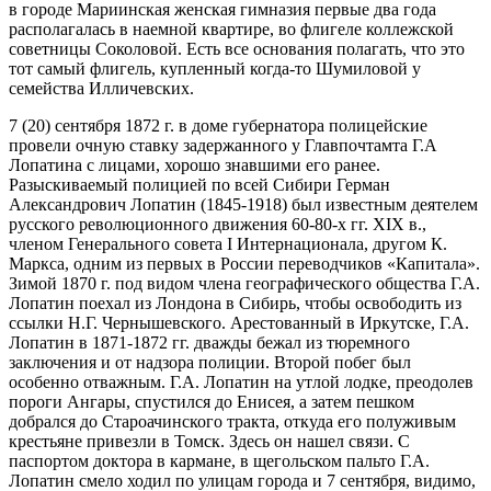
в городе Мариинская женская гимназия первые два года
располагалась в наемной квартире, во флигеле коллежской
советницы Соколовой. Есть все основания полагать, что это
тот самый флигель, купленный когда-то Шумиловой у
семейства Илличевских.
7 (20) сентября 1872 г. в доме губернатора полицейские
провели очную ставку задержанного у Главпочтамта Г.А
Лопатина с лицами, хорошо знавшими его ранее.
Разыскиваемый полицией по всей Сибири Герман
Александрович Лопатин (1845-1918) был известным деятелем
русского революционного движения 60-80-х гг. XIX в.,
членом Генерального совета I Интернационала, другом К.
Маркса, одним из первых в России переводчиков «Капитала».
Зимой 1870 г. под видом члена географического общества Г.А.
Лопатин поехал из Лондона в Сибирь, чтобы освободить из
ссылки Н.Г. Чернышевского. Арестованный в Иркутске, Г.А.
Лопатин в 1871-1872 гг. дважды бежал из тюремного
заключения и от надзора полиции. Второй побег был
особенно отважным. Г.А. Лопатин на утлой лодке, преодолев
пороги Ангары, спустился до Енисея, а затем пешком
добрался до Староачинского тракта, откуда его полуживым
крестьяне привезли в Томск. Здесь он нашел связи. С
паспортом доктора в кармане, в щегольском пальто Г.А.
Лопатин смело ходил по улицам города и 7 сентября, видимо,