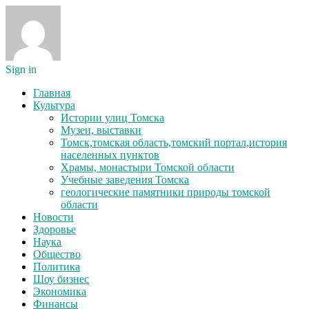
Sign in
Главная
Культура
Истории улиц Томска
Музеи, выставки
Томск,томская область,томский портал,история
населенных пунктов
Храмы, монастыри Томской области
Учебные заведения Томска
геологические памятники природы томской
области
Новости
Здоровье
Наука
Общество
Политика
Шоу бизнес
Экономика
Финансы