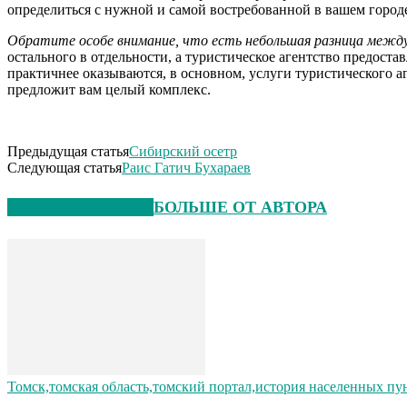
определиться с нужной и самой востребованной в вашем город
Обратите особе внимание, что есть небольшая разница межд
остального в отдельности, а туристическое агентство предост
практичнее оказываются, в основном, услуги туристического аг
предложит вам целый комплекс.
Предыдущая статья
Сибирский осетр
Следующая статья
Раис Гатич Бухараев
СХОЖИЕ СТАТЬИ
БОЛЬШЕ ОТ АВТОРА
Томск,томская область,томский портал,история населенных пу