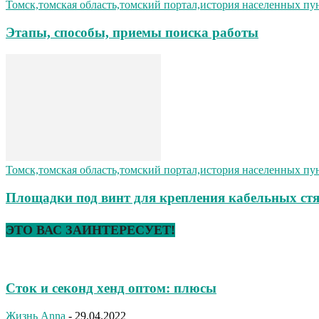
Томск,томская область,томский портал,история населенных пу
Этапы, способы, приемы поиска работы
Томск,томская область,томский портал,история населенных пу
Площадки под винт для крепления кабельных ст
ЭТО ВАС ЗАИНТЕРЕСУЕТ!
Сток и секонд хенд оптом: плюсы
Жизнь
Anna
-
29.04.2022