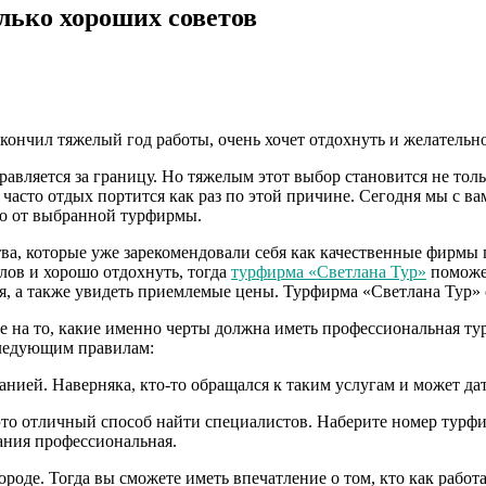
лько хороших советов
акончил тяжелый год работы, очень хочет отдохнуть и желательно
вляется за границу. Но тяжелым этот выбор становится не тольк
часто отдых портится как раз по этой причине. Сегодня мы с ва
во от выбранной турфирмы.
тва, которые уже зарекомендовали себя как качественные фирмы 
лов и хорошо отдохнуть, тогда
турфирма «Светлана Тур»
поможет
, а также увидеть приемлемые цены. Турфирма «Светлана Тур» о
е на то, какие именно черты должна иметь профессиональная ту
следующим правилам:
анией. Наверняка, кто-то обращался к таким услугам и может да
это отличный способ найти специалистов. Наберите номер турфи
ания профессиональная.
роде. Тогда вы сможете иметь впечатление о том, кто как рабо