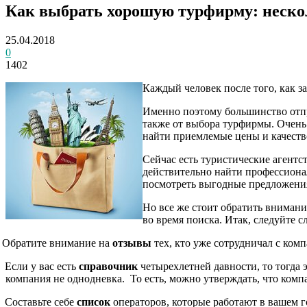
Как выбрать хорошую турфирму: неско
25.04.2018
0
1402
Каждый человек после того, как з
Именно поэтому большинство отпра
также от выбора турфирмы. Очень 
найти приемлемые цены и качест
Сейчас есть туристические агентс
действительно найти профессиона
посмотреть выгодные предложения
Но все же стоит обратить внимани
во время поиска. Итак, следуйте 
Обратите внимание на
отзывы
тех, кто уже сотрудничал с комп
Если у вас есть
справочник
четырехлетней давности, то тогда 
компания не однодневка.
То есть, можно утверждать, что комп
Составьте себе
список
операторов, которые работают в вашем го