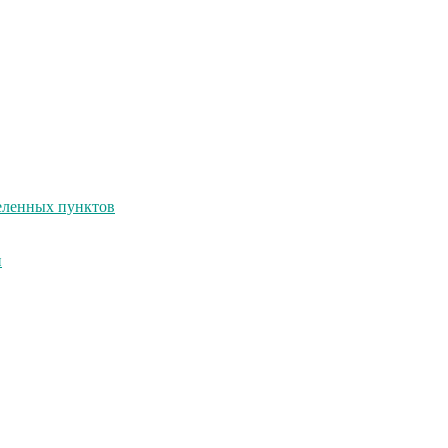
селенных пунктов
и