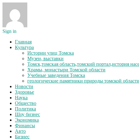
Sign in
Главная
Культура
Истории улиц Томска
Музеи, выставки
Томск,томская область,томский портал,история на
Храмы, монастыри Томской области
Учебные заведения Томска
геологические памятники природы томской област
Новости
Здоровье
Наука
Общество
Политика
Шоу бизнес
Экономика
Финансы
Авто
Бизнес