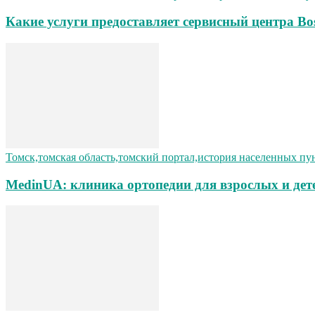
Какие услуги предоставляет сервисный центра Bo
Томск,томская область,томский портал,история населенных пу
MedinUA: клиника ортопедии для взрослых и дет