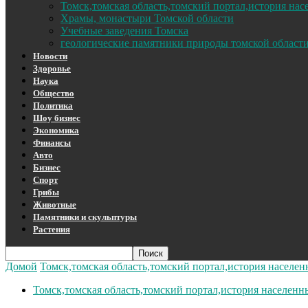
Томск,томская область,томский портал,история на
Храмы, монастыри Томской области
Учебные заведения Томска
геологические памятники природы томской област
Новости
Здоровье
Наука
Общество
Политика
Шоу бизнес
Экономика
Финансы
Авто
Бизнес
Спорт
Грибы
Животные
Памятники и скульптуры
Растения
Домой
Томск,томская область,томский портал,история населе
Томск,томская область,томский портал,история населенн