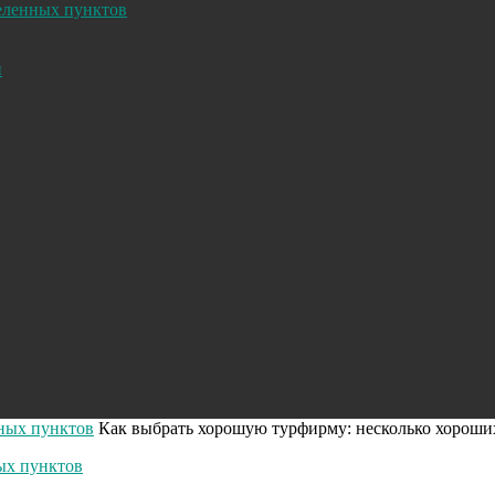
селенных пунктов
и
нных пунктов
Как выбрать хорошую турфирму: несколько хороши
ых пунктов