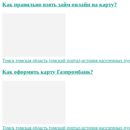
Как правильно взять займ онлайн на карту?
Томск,томская область,томский портал,история населенных пу
Как оформить карту Газпромбанк?
Томск,томская область,томский портал,история населенных пу