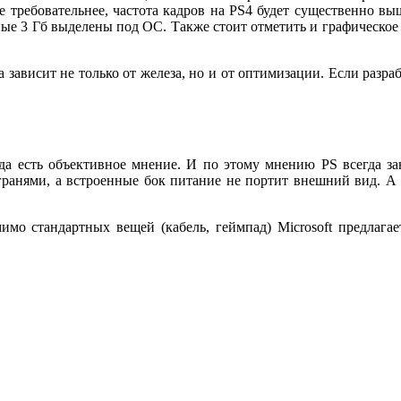
ее требовательнее, частота кадров на
PS
4 будет существенно вы
ные 3 Гб выделены под ОС. Также стоит отметить и графическое 
 зависит не только от железа, но и от оптимизации. Если разра
гда есть объективное мнение. И по этому мнению
PS
всегда з
ранями, а встроенные бок питание не портит внешний вид. А 
имо стандартных вещей (кабель, геймпад)
Microsoft
предлагае