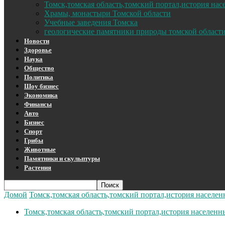
Томск,томская область,томский портал,история на
Храмы, монастыри Томской области
Учебные заведения Томска
геологические памятники природы томской област
Новости
Здоровье
Наука
Общество
Политика
Шоу бизнес
Экономика
Финансы
Авто
Бизнес
Спорт
Грибы
Животные
Памятники и скульптуры
Растения
Домой
Томск,томская область,томский портал,история населе
Томск,томская область,томский портал,история населенн