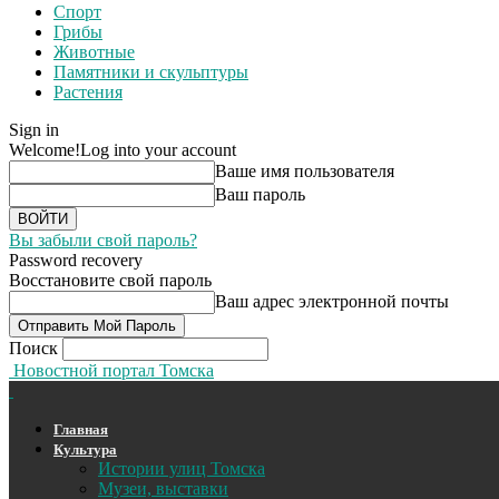
Спорт
Грибы
Животные
Памятники и скульптуры
Растения
Sign in
Welcome!
Log into your account
Ваше имя пользователя
Ваш пароль
Вы забыли свой пароль?
Password recovery
Восстановите свой пароль
Ваш адрес электронной почты
Поиск
Новостной портал Томска
Главная
Культура
Истории улиц Томска
Музеи, выставки