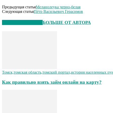
Предыдущая статья
Меланолеука черно-белая
Следующая статья
Пётр Васильевич Герасимов
СХОЖИЕ СТАТЬИ
БОЛЬШЕ ОТ АВТОРА
Томск,томская область,томский портал,история населенных пу
Как правильно взять займ онлайн на карту?