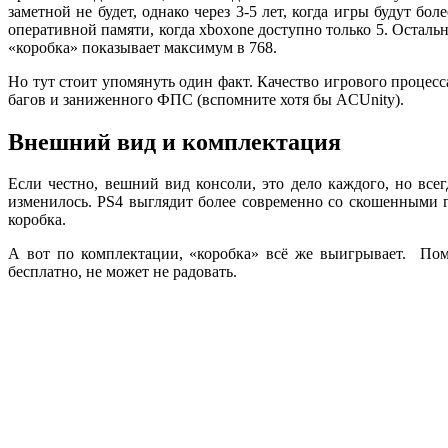
заметной не будет, однако через 3-5 лет, когда игры будут бол
оперативной памяти, когда
xbox
one
доступно только 5. Осталь
«коробка» показывает максимум в 768.
Но тут стоит упомянуть один факт. Качество игрового процесса
багов и заниженного ФПС (вспомните хотя бы
AC
Unity
).
Внешний вид и комплектация
Если честно, вешний вид консоли, это дело каждого, но все
изменилось.
PS
4 выглядит более современно со скошенными г
коробка.
А вот по комплектации, «коробка» всё же выигрывает. Пом
бесплатно, не может не радовать.