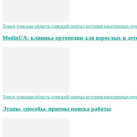
Томск,томская область,томский портал,история населенных пу
MedinUA: клиника ортопедии для взрослых и дет
Томск,томская область,томский портал,история населенных пу
Этапы, способы, приемы поиска работы