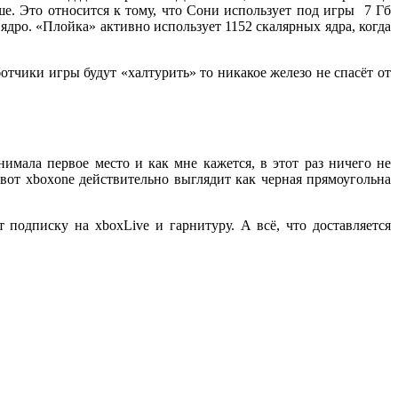
ше. Это относится к тому, что Сони использует под игры 7 Гб
ядро. «Плойка» активно использует 1152 скалярных ядра, когда
ботчики игры будут «халтурить» то никакое железо не спасёт от
анимала первое место и как мне кажется, в этот раз ничего не
вот
xbox
one
действительно выглядит как черная прямоугольна
т подписку на
xbox
Live
и гарнитуру. А всё, что доставляется