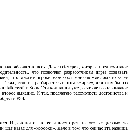
адовало абсолютно всех. Даже геймеров, которые предпочитают
дительность., что позволяет разработчикам игры создавать
знают, что многие игроки называют консоль «мылом» из-за её
 Также, если вы разбираетесь в этом «мирке», или хотя бы раз
ии:
Microsoft
и
Sony
. Эти компании уже десять лет соперничают
 второе дыхание. И так, предлагаю рассмотреть достоинства и
иобрести
PS
4.
тся. И действительно, если посмотреть на «голые цифры», то
ый шаг назад для «коробки». Дело в том, что сейчас эта разница