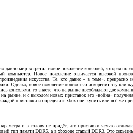
но давно мир встретил новое поколение консолей, которая пор
ый компьютер. Новое поколение отличается высокой произво
произведения искусства. Те, кто давно « в теме», прекрасно 
ики. Однако, новое поколение полностью искоренит эту кличку.
ись консолями, то знаете, что на рынке преобладают две компан
 на рынке, и с выходом новых приставок это «война» получила
каждой приставки и определить xbox one купить или всё же пр
раметра и в голову не придёт, что приставки чем-то отличаю
новый тип памяти
DDR
5, а в
xbox
one
старый
DDR
3. Это серьёзн