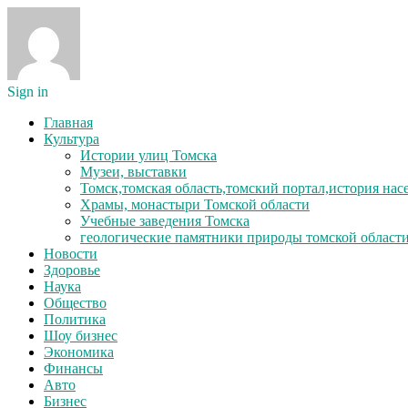
Sign in
Главная
Культура
Истории улиц Томска
Музеи, выставки
Томск,томская область,томский портал,история на
Храмы, монастыри Томской области
Учебные заведения Томска
геологические памятники природы томской област
Новости
Здоровье
Наука
Общество
Политика
Шоу бизнес
Экономика
Финансы
Авто
Бизнес