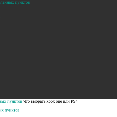
селенных пунктов
и
нных пунктов
Что выбрать xbox one или PS4
ых пунктов