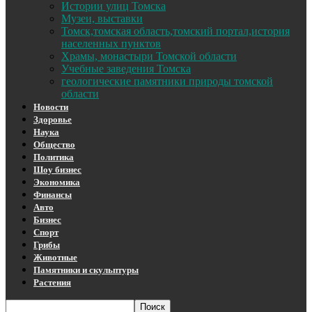
Истории улиц Томска
Музеи, выставки
Томск,томская область,томский портал,история
населенных пунктов
Храмы, монастыри Томской области
Учебные заведения Томска
геологические памятники природы томской
области
Новости
Здоровье
Наука
Общество
Политика
Шоу бизнес
Экономика
Финансы
Авто
Бизнес
Спорт
Грибы
Животные
Памятники и скульптуры
Растения