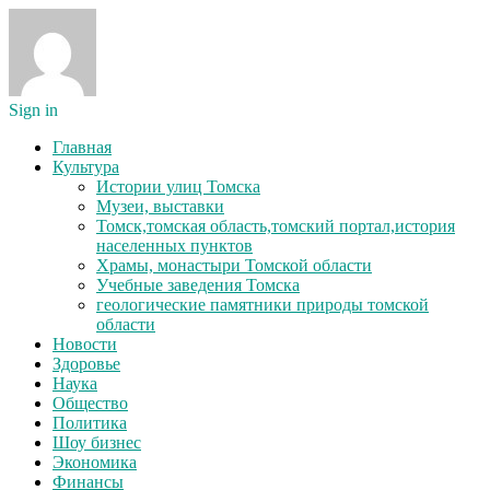
Sign in
Главная
Культура
Истории улиц Томска
Музеи, выставки
Томск,томская область,томский портал,история
населенных пунктов
Храмы, монастыри Томской области
Учебные заведения Томска
геологические памятники природы томской
области
Новости
Здоровье
Наука
Общество
Политика
Шоу бизнес
Экономика
Финансы