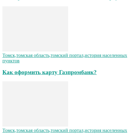
Томск,томская область,томский портал,история населенных
пунктов
Как оформить карту Газпромбанк?
Томск,томская область,томский портал,история населенных