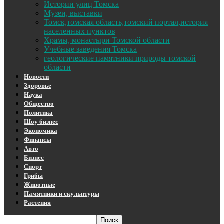
Истории улиц Томска
Музеи, выставки
Томск,томская область,томский портал,история
населенных пунктов
Храмы, монастыри Томской области
Учебные заведения Томска
геологические памятники природы томской
области
Новости
Здоровье
Наука
Общество
Политика
Шоу бизнес
Экономика
Финансы
Авто
Бизнес
Спорт
Грибы
Животные
Памятники и скульптуры
Растения