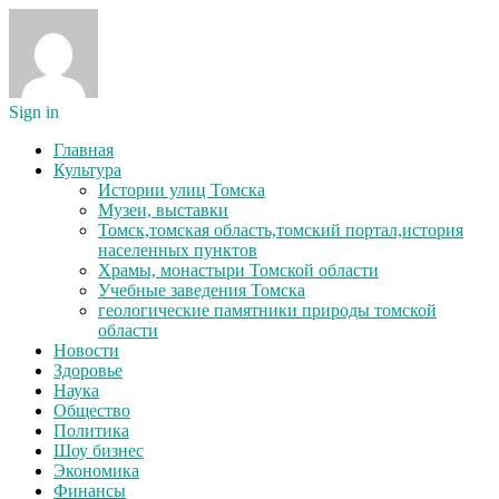
Sign in
Главная
Культура
Истории улиц Томска
Музеи, выставки
Томск,томская область,томский портал,история
населенных пунктов
Храмы, монастыри Томской области
Учебные заведения Томска
геологические памятники природы томской
области
Новости
Здоровье
Наука
Общество
Политика
Шоу бизнес
Экономика
Финансы