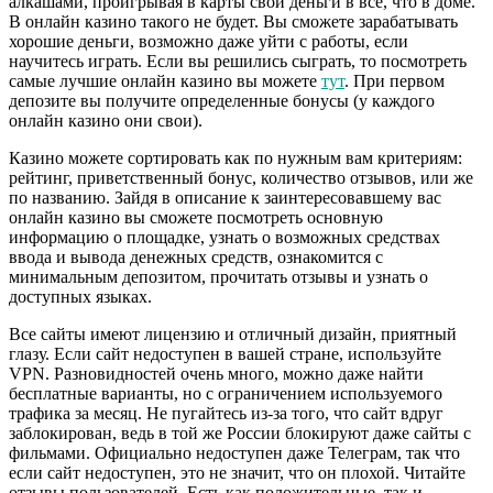
алкашами, проигрывая в карты свои деньги в все, что в доме.
В онлайн казино такого не будет. Вы сможете зарабатывать
хорошие деньги, возможно даже уйти с работы, если
научитесь играть. Если вы решились сыграть, то посмотреть
самые лучшие онлайн казино вы можете
тут
. При первом
депозите вы получите определенные бонусы (у каждого
онлайн казино они свои).
Казино можете сортировать как по нужным вам критериям:
рейтинг, приветственный бонус, количество отзывов, или же
по названию. Зайдя в описание к заинтересовавшему вас
онлайн казино вы сможете посмотреть основную
информацию о площадке, узнать о возможных средствах
ввода и вывода денежных средств, ознакомится с
минимальным депозитом, прочитать отзывы и узнать о
доступных языках.
Все сайты имеют лицензию и отличный дизайн, приятный
глазу. Если сайт недоступен в вашей стране, используйте
VPN. Разновидностей очень много, можно даже найти
бесплатные варианты, но с ограничением используемого
трафика за месяц. Не пугайтесь из-за того, что сайт вдруг
заблокирован, ведь в той же России блокируют даже сайты с
фильмами. Официально недоступен даже Телеграм, так что
если сайт недоступен, это не значит, что он плохой. Читайте
отзывы пользователей. Есть как положительные, так и