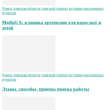
Томск,томская область,томский портал,история населенных
пунктов
MedinUA: клиника ортопедии для взрослых и
детей
Томск,томская область,томский портал,история населенных
пунктов
Этапы, способы, приемы поиска работы