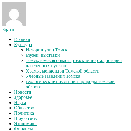
Sign in
Главная
Культура
Истории улиц Томска
Музеи, выставки
Томск,томская область,томский портал,история
населенных пунктов
Храмы, монастыри Томской области
Учебные заведения Томска
геологические памятники природы томской
области
Новости
Здоровье
Наука
Общество
Политика
Шоу бизнес
Экономика
Финансы