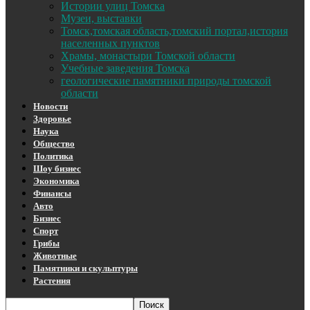
Истории улиц Томска
Музеи, выставки
Томск,томская область,томский портал,история
населенных пунктов
Храмы, монастыри Томской области
Учебные заведения Томска
геологические памятники природы томской
области
Новости
Здоровье
Наука
Общество
Политика
Шоу бизнес
Экономика
Финансы
Авто
Бизнес
Спорт
Грибы
Животные
Памятники и скульптуры
Растения