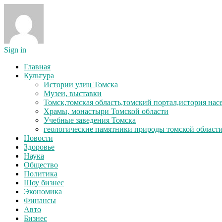
Sign in
Главная
Культура
Истории улиц Томска
Музеи, выставки
Томск,томская область,томский портал,история на
Храмы, монастыри Томской области
Учебные заведения Томска
геологические памятники природы томской област
Новости
Здоровье
Наука
Общество
Политика
Шоу бизнес
Экономика
Финансы
Авто
Бизнес