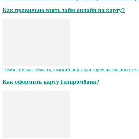
Как правильно взять займ онлайн на карту?
Томск,томская область,томский портал,история населенных пу
Как оформить карту Газпромбанк?