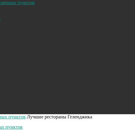
селенных пунктов
и
нных пунктов
Лучшие рестораны Геленджика
ых пунктов