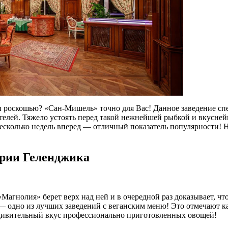
роскошью? «Сан-Мишель» точно для Вас! Данное заведение спец
телей. Тяжело устоять перед такой нежнейшей рыбкой и вкусне
сколько недель вперед — отличный показатель популярности! Не
рии Геленджика
агнолия» берет верх над ней и в очередной раз доказывает, что 
— одно из лучших заведений с веганским меню! Это отмечают ка
 удивительный вкус профессионально приготовленных овощей!