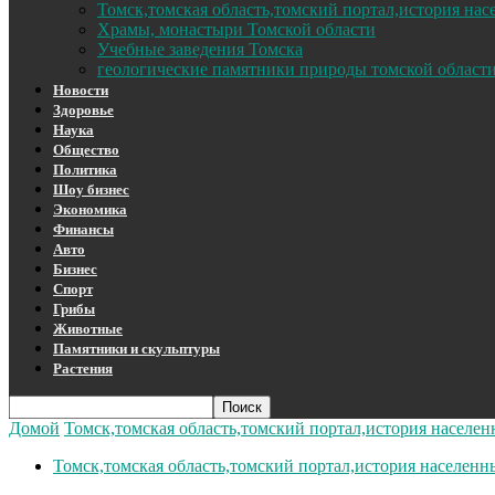
Томск,томская область,томский портал,история на
Храмы, монастыри Томской области
Учебные заведения Томска
геологические памятники природы томской област
Новости
Здоровье
Наука
Общество
Политика
Шоу бизнес
Экономика
Финансы
Авто
Бизнес
Спорт
Грибы
Животные
Памятники и скульптуры
Растения
Домой
Томск,томская область,томский портал,история населе
Томск,томская область,томский портал,история населенн