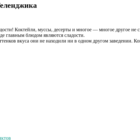
Геленджика
адости! Коктейли, муссы, десерты и многое — многое другое не
где главным блюдом являются сладости.
тенков вкуса они не находили ни в одном другом заведении. Кон
нктов