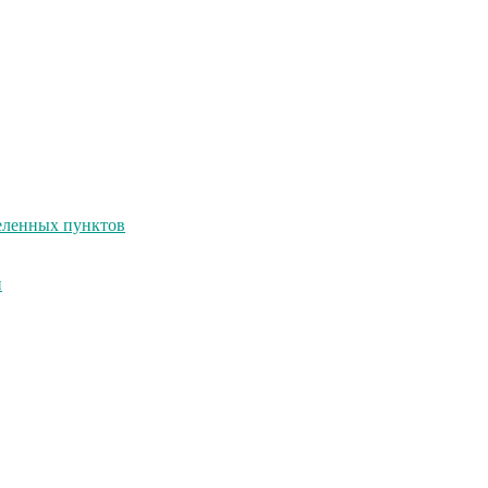
селенных пунктов
и