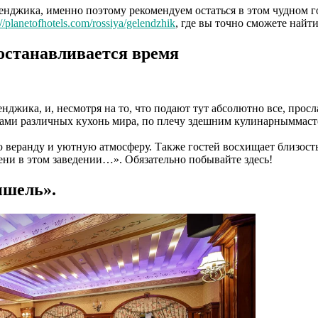
енджика, именно поэтому рекомендуем остаться в этом чудном г
://planetofhotels.com/rossiya/gelendzhik
, где вы точно сможете найт
 останавливается время
нджика, и, несмотря на то, что подают тут абсолютно все, про
дами различных кухонь мира, по плечу здешним кулинарныммаст
ю веранду и уютную атмосферу. Также гостей восхищает близос
мени в этом заведении…». Обязательно побывайте здесь!
ишель».