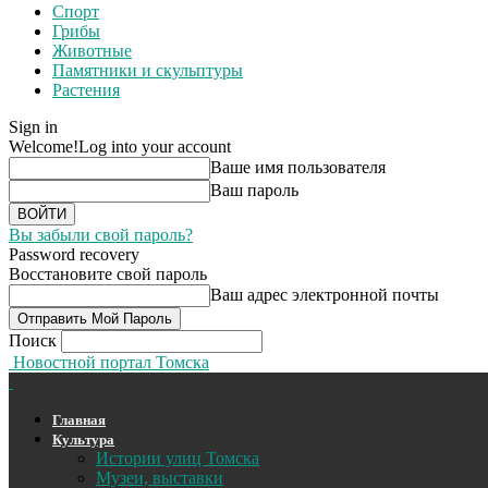
Спорт
Грибы
Животные
Памятники и скульптуры
Растения
Sign in
Welcome!
Log into your account
Ваше имя пользователя
Ваш пароль
Вы забыли свой пароль?
Password recovery
Восстановите свой пароль
Ваш адрес электронной почты
Поиск
Новостной портал Томска
Главная
Культура
Истории улиц Томска
Музеи, выставки