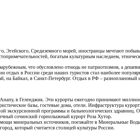
го, Эгейского, Средиземного морей, иностранцы мечтают побыва
топримечательностей, богатым культурным наследием, этничес
арубежным, что обусловлено отнюдь не патриотизмом, а дешеви
ии отдых в России среди наших туристов стал наиболее популя
ай, на Байкал, в Санкт-Петербург. Отдых в РФ – разноплановый
 Анапу, в Геленджик. Эти курорты ежегодно принимают миллион
истические базы, гостевые дома, отели. Инфраструктура курорт
ной экскурсионной программы и бальнеологических здравниц. От
дичный сочинский горнолыжный курорт Роза Хутор.
омощи минеральных источников, поезжайте в Минеральные Воды
город, который считается столицей культуры России.