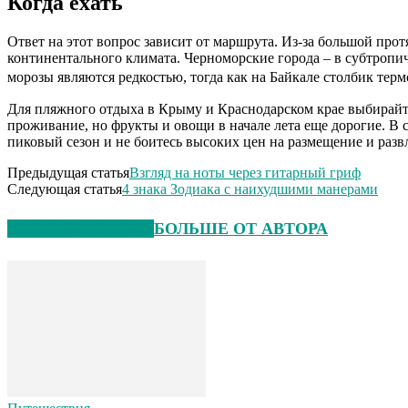
Когда ехать
Ответ на этот вопрос зависит от маршрута. Из-за большой про
континентального климата. Черноморские города – в субтропи
морозы являются редкостью, тогда как на Байкале столбик терм
Для пляжного отдыха в Крыму и Краснодарском крае выбирайте 
проживание, но фрукты и овощи в начале лета еще дорогие. В 
пиковый сезон и не боитесь высоких цен на размещение и разв
Предыдущая статья
Взгляд на ноты через гитарный гриф
Следующая статья
4 знака Зодиака с наихудшими манерами
СХОЖИЕ СТАТЬИ
БОЛЬШЕ ОТ АВТОРА