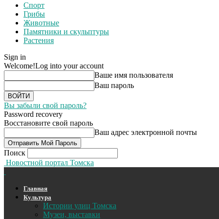
Спорт
Грибы
Животные
Памятники и скульптуры
Растения
Sign in
Welcome!
Log into your account
Ваше имя пользователя
Ваш пароль
Вы забыли свой пароль?
Password recovery
Восстановите свой пароль
Ваш адрес электронной почты
Поиск
Новостной портал Томска
Главная
Культура
Истории улиц Томска
Музеи, выставки