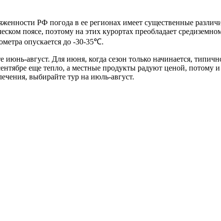
тяженности РФ погода в ее регионах имеет существенные различ
ческом поясе, поэтому на этих курортах преобладает средиземн
ометра опускается до -30-35℃.
июнь-август. Для июня, когда сезон только начинается, типичн
сентябре еще тепло, а местные продукты радуют ценой, потому и
лечения, выбирайте тур на июль-август.