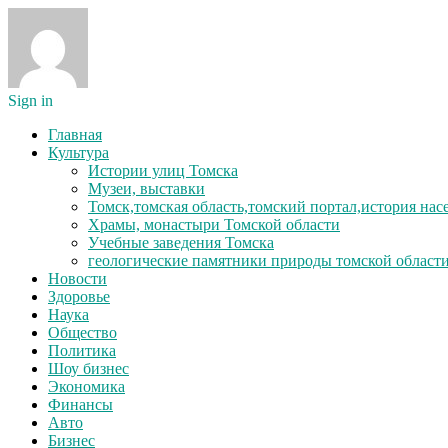
Sign in
Главная
Культура
Истории улиц Томска
Музеи, выставки
Томск,томская область,томский портал,история на
Храмы, монастыри Томской области
Учебные заведения Томска
геологические памятники природы томской област
Новости
Здоровье
Наука
Общество
Политика
Шоу бизнес
Экономика
Финансы
Авто
Бизнес