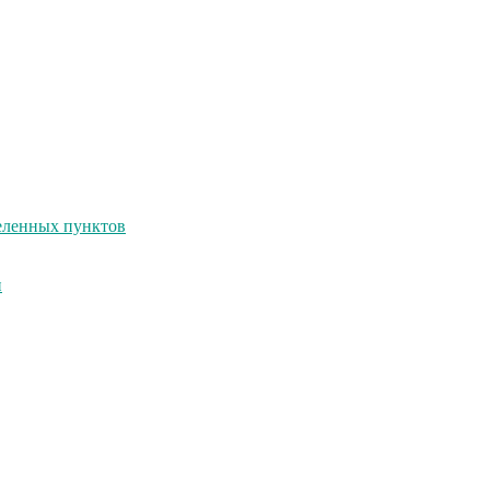
селенных пунктов
и