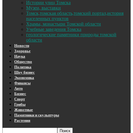
Истории улиц Томска
Музеи, выставки
Томск,томская область,томский портал,история
населенных пунктов
Храмы, монастыри Томской области
Учебные заведения Томска
геологические памятники природы томской
области
Новости
Здоровье
Наука
Общество
Политика
Шоу бизнес
Экономика
Финансы
Авто
Бизнес
Спорт
Грибы
Животные
Памятники и скульптуры
Растения