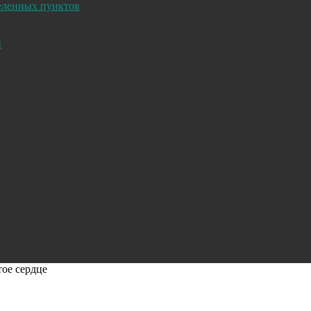
селенных пунктов
и
тое сердце