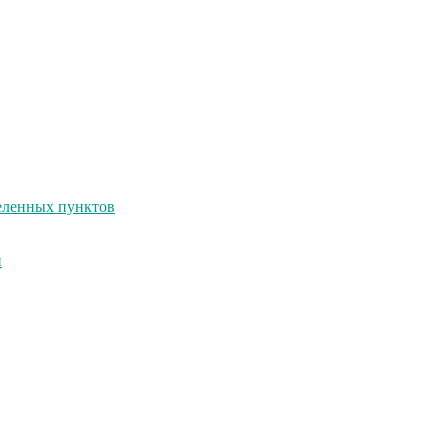
селенных пунктов
и