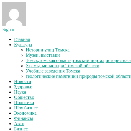
Sign in
Главная
Культура
Истории улиц Томска
Музеи, выставки
Томск,томская область,томский портал,история на
Храмы, монастыри Томской области
Учебные заведения Томска
геологические памятники природы томской област
Новости
Здоровье
Наука
Общество
Политика
Шоу бизнес
Экономика
Финансы
Авто
Бизнес