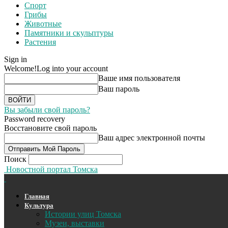
Спорт
Грибы
Животные
Памятники и скульптуры
Растения
Sign in
Welcome!
Log into your account
Ваше имя пользователя
Ваш пароль
Вы забыли свой пароль?
Password recovery
Восстановите свой пароль
Ваш адрес электронной почты
Поиск
Новостной портал Томска
Главная
Культура
Истории улиц Томска
Музеи, выставки