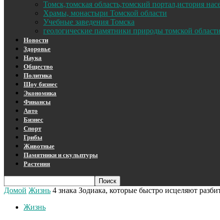
Томск,томская область,томский портал,история на
Храмы, монастыри Томской области
Учебные заведения Томска
геологические памятники природы томской област
Новости
Здоровье
Наука
Общество
Политика
Шоу бизнес
Экономика
Финансы
Авто
Бизнес
Спорт
Грибы
Животные
Памятники и скульптуры
Растения
Домой
Жизнь
4 знака Зодиака, которые быстро исцеляют разби
Жизнь