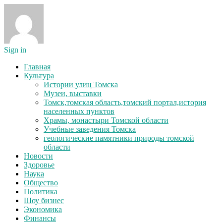
Sign in
Главная
Культура
Истории улиц Томска
Музеи, выставки
Томск,томская область,томский портал,история
населенных пунктов
Храмы, монастыри Томской области
Учебные заведения Томска
геологические памятники природы томской
области
Новости
Здоровье
Наука
Общество
Политика
Шоу бизнес
Экономика
Финансы