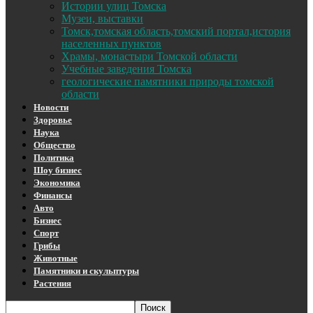
Истории улиц Томска
Музеи, выставки
Томск,томская область,томский портал,история
населенных пунктов
Храмы, монастыри Томской области
Учебные заведения Томска
геологические памятники природы томской
области
Новости
Здоровье
Наука
Общество
Политика
Шоу бизнес
Экономика
Финансы
Авто
Бизнес
Спорт
Грибы
Животные
Памятники и скульптуры
Растения