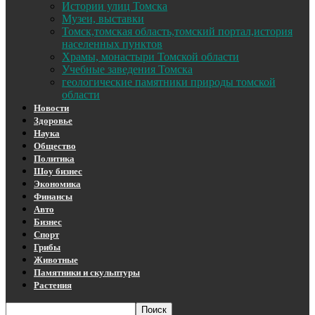
Истории улиц Томска
Музеи, выставки
Томск,томская область,томский портал,история
населенных пунктов
Храмы, монастыри Томской области
Учебные заведения Томска
геологические памятники природы томской
области
Новости
Здоровье
Наука
Общество
Политика
Шоу бизнес
Экономика
Финансы
Авто
Бизнес
Спорт
Грибы
Животные
Памятники и скульптуры
Растения