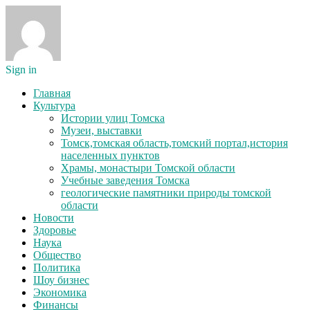
Sign in
Главная
Культура
Истории улиц Томска
Музеи, выставки
Томск,томская область,томский портал,история
населенных пунктов
Храмы, монастыри Томской области
Учебные заведения Томска
геологические памятники природы томской
области
Новости
Здоровье
Наука
Общество
Политика
Шоу бизнес
Экономика
Финансы