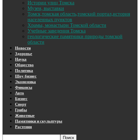
Истории улиц Томска
Музеи, выставки
Томск,томская область,томский портал,история
населенных пунктов
Храмы, монастыри Томской области
Учебные заведения Томска
геологические памятники природы томской
области
Новости
Здоровье
Наука
Общество
Политика
Шоу бизнес
Экономика
Финансы
Авто
Бизнес
Спорт
Грибы
Животные
Памятники и скульптуры
Растения