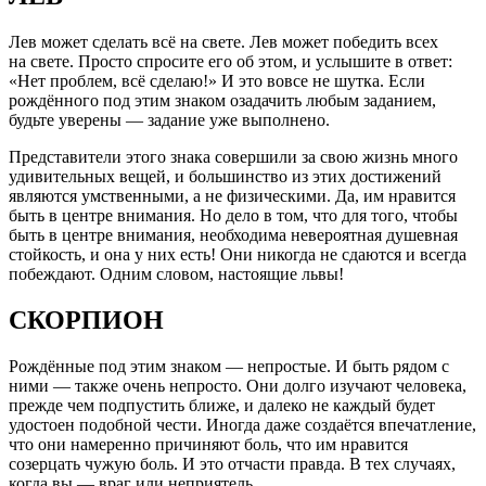
Лев может сделать всё на свете. Лев может победить всех
на свете. Просто спросите его об этом, и услышите в ответ:
«Нет проблем, всё сделаю!» И это вовсе не шутка. Если
рождённого под этим знаком озадачить любым заданием,
будьте уверены — задание уже выполнено.
Представители этого знака совершили за свою жизнь много
удивительных вещей, и большинство из этих достижений
являются умственными, а не физическими. Да, им нравится
быть в центре внимания. Но дело в том, что для того, чтобы
быть в центре внимания, необходима невероятная душевная
стойкость, и она у них есть! Они никогда не сдаются и всегда
побеждают. Одним словом, настоящие львы!
СКОРПИОН
Рождённые под этим знаком — непростые. И быть рядом с
ними — также очень непросто. Они долго изучают человека,
прежде чем подпустить ближе, и далеко не каждый будет
удостоен подобной чести. Иногда даже создаётся впечатление,
что они намеренно причиняют боль, что им нравится
созерцать чужую боль. И это отчасти правда. В тех случаях,
когда вы — враг или неприятель.