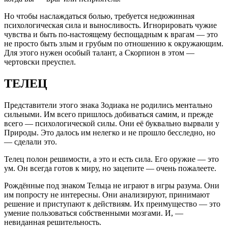
Но чтобы наслаждаться болью, требуется недюжинная
психологическая сила и выносливость. Игнорировать чужие
чувства и быть по-настоящему беспощадным к врагам — это
не просто быть злым и грубым по отношению к окружающим.
Для этого нужен особый талант, а Скорпион в этом —
чертовски преуспел.
ТЕЛЕЦ
Представители этого знака Зодиака не родились ментально
сильными. Им всего пришлось добиваться самим, и прежде
всего — психологической силы. Они её буквально вырвали у
Природы. Это далось им нелегко и не прошло бесследно, но
— сделали это.
Телец полон решимости, а это и есть сила. Его оружие — это
ум. Он всегда готов к миру, но зацепите — очень пожалеете.
Рождённые под знаком Тельца не играют в игры разума. Они
им попросту не интересны. Они анализируют, принимают
решение и приступают к действиям. Их преимущество — это
умение пользоваться собственными мозгами. И, —
невиданная решительность.