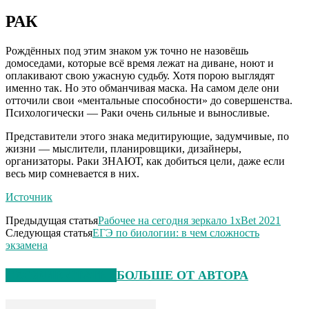
РАК
Рождённых под этим знаком уж точно не назовёшь
домоседами, которые всё время лежат на диване, ноют и
оплакивают свою ужасную судьбу. Хотя порою выглядят
именно так. Но это обманчивая маска. На самом деле они
отточили свои «ментальные способности» до совершенства.
Психологически — Раки очень сильные и выносливые.
Представители этого знака медитирующие, задумчивые, по
жизни — мыслители, планировщики, дизайнеры,
организаторы. Раки ЗНАЮТ, как добиться цели, даже если
весь мир сомневается в них.
Источник
Предыдущая статья
Рабочее на сегодня зеркало 1xBet 2021
Следующая статья
ЕГЭ по биологии: в чем сложность
экзамена
СХОЖИЕ СТАТЬИ
БОЛЬШЕ ОТ АВТОРА