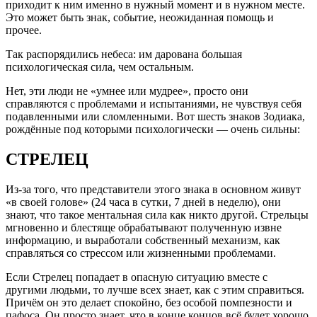
приходит к ним именно в нужный момент и в нужном месте.
Это может быть знак, событие, неожиданная помощь и
прочее.
Так распорядились небеса: им дарована большая
психологическая сила, чем остальным.
Нет, эти люди не «умнее или мудрее», просто они
справляются с проблемами и испытаниями, не чувствуя себя
подавленными или сломленными. Вот шесть знаков Зодиака,
рождённые под которыми психологически — очень сильны:
СТРЕЛЕЦ
Из-за того, что представители этого знака в основном живут
«в своей голове» (24 часа в сутки, 7 дней в неделю), они
знают, что такое ментальная сила как никто другой. Стрельцы
мгновенно и блестяще обрабатывают полученную извне
информацию, и выработали собственный механизм, как
справляться со стрессом или жизненными проблемами.
Если Стрелец попадает в опасную ситуацию вместе с
другими людьми, то лучше всех знает, как с этим справиться.
Причём он это делает спокойно, без особой помпезности и
пафоса. Он просто знает, что в конце концов всё будет хорошо,