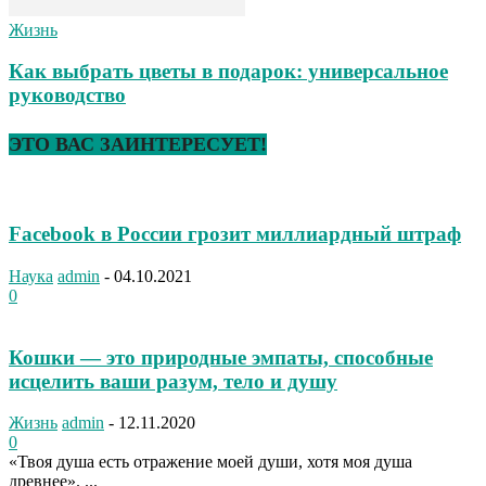
Жизнь
Как выбрать цветы в подарок: универсальное
руководство
ЭТО ВАС ЗАИНТЕРЕСУЕТ!
Facebook в России грозит миллиардный штраф
Наука
admin
-
04.10.2021
0
Кошки — это природные эмпаты, способные
исцелить ваши разум, тело и душу
Жизнь
admin
-
12.11.2020
0
«Твоя душа есть отражение моей души, хотя моя душа
древнее». ...