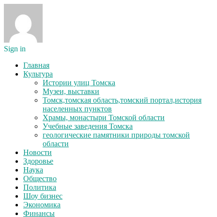
Sign in
Главная
Культура
Истории улиц Томска
Музеи, выставки
Томск,томская область,томский портал,история
населенных пунктов
Храмы, монастыри Томской области
Учебные заведения Томска
геологические памятники природы томской
области
Новости
Здоровье
Наука
Общество
Политика
Шоу бизнес
Экономика
Финансы