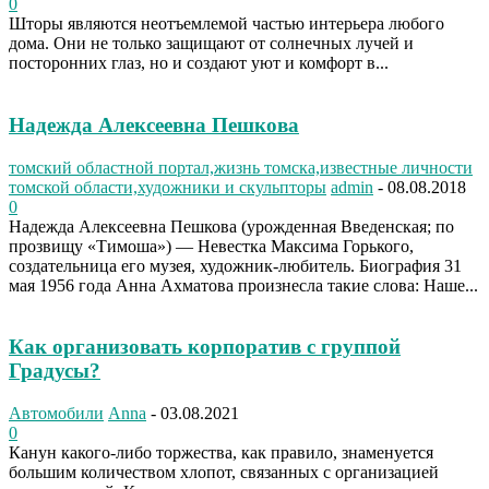
0
Шторы являются неотъемлемой частью интерьера любого
дома. Они не только защищают от солнечных лучей и
посторонних глаз, но и создают уют и комфорт в...
Надежда Алексеевна Пешкова
томский областной портал,жизнь томска,известные личности
томской области,художники и скульпторы
admin
-
08.08.2018
0
Надежда Алексеевна Пешкова (урожденная Введенская; по
прозвищу «Тимоша») — Невестка Максима Горького,
создательница его музея, художник-любитель. Биография 31
мая 1956 года Анна Ахматова произнесла такие слова: Наше...
Как организовать корпоратив с группой
Градусы?
Автомобили
Anna
-
03.08.2021
0
Канун какого-либо торжества, как правило, знаменуется
большим количеством хлопот, связанных с организацией