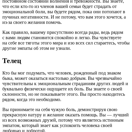
постоянном состоянии волнения и тревожности. Вы знаете,
что если кто-то из членов вашей семьи будет страдать от
эмоциональной боли, вы будете рядом, пока они потопают в
пучинах негативности. И не потому, что вам этого хочется, а
из-за своего желания помочь.
Как правило, вашему присутствию всегда рады, ведь рядом
с вами людям становится спокойно и легко. Вы чувствуете
на себе все тяготы этого мира и изо всех сил стараетесь, чтобы
другие эмпаты об этом не узнали.
Телец
Кто бы мог подумать, что человек, рожденный под знаком
быка, может оказаться настолько добрым. Вы чрезвычайно
чувствительны к эмоциональным страданиям других людей и
буквально физически ощущаете их боль. Вы знаете о своей
склонности, но не показываете этого. Вы просто находитесь
рядом, когда это необходимо.
Вы принимаете на себя чужую боль, демонстрируя свою
прекрасную натуру и желание оказать помощь. Вы — лучший
из всех возможных друзей, потому что являетесь истинным
эмпатом, который знает как успокоить человека своей
любовью и добротой.