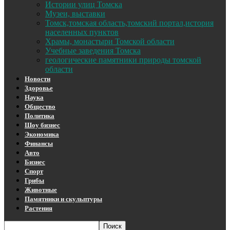
Истории улиц Томска
Музеи, выставки
Томск,томская область,томский портал,история
населенных пунктов
Храмы, монастыри Томской области
Учебные заведения Томска
геологические памятники природы томской
области
Новости
Здоровье
Наука
Общество
Политика
Шоу бизнес
Экономика
Финансы
Авто
Бизнес
Спорт
Грибы
Животные
Памятники и скульптуры
Растения