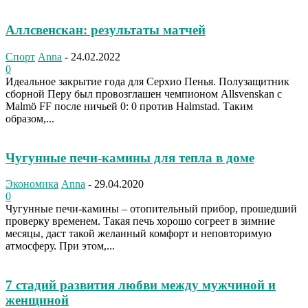
Аллсвенскан: результаты матчей
Спорт
Anna
-
24.02.2022
0
Идеальное закрытие года для Серхио Пенья. Полузащитник
сборной Перу был провозглашен чемпионом Allsvenskan с
Malmö FF после ничьей 0: 0 против Halmstad. Таким
образом,...
Чугунные печи-камины для тепла в доме
Экономика
Anna
-
29.04.2020
0
Чугунные печи-камины – отопительный прибор, прошедший
проверку временем. Такая печь хорошо согреет в зимние
месяцы, даст такой желанный комфорт и неповторимую
атмосферу. При этом,...
7 стадий развития любви между мужчиной и
женщиной