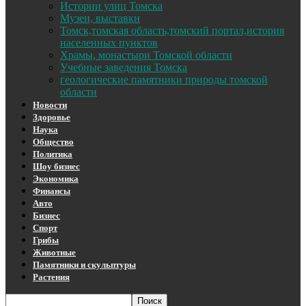
Истории улиц Томска
Музеи, выставки
Томск,томская область,томский портал,история
населенных пунктов
Храмы, монастыри Томской области
Учебные заведения Томска
геологические памятники природы томской
области
Новости
Здоровье
Наука
Общество
Политика
Шоу бизнес
Экономика
Финансы
Авто
Бизнес
Спорт
Грибы
Животные
Памятники и скульптуры
Растения