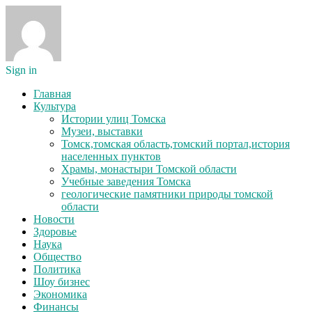
Sign in
Главная
Культура
Истории улиц Томска
Музеи, выставки
Томск,томская область,томский портал,история
населенных пунктов
Храмы, монастыри Томской области
Учебные заведения Томска
геологические памятники природы томской
области
Новости
Здоровье
Наука
Общество
Политика
Шоу бизнес
Экономика
Финансы