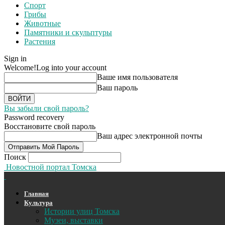
Спорт
Грибы
Животные
Памятники и скульптуры
Растения
Sign in
Welcome!
Log into your account
Ваше имя пользователя
Ваш пароль
Вы забыли свой пароль?
Password recovery
Восстановите свой пароль
Ваш адрес электронной почты
Поиск
Новостной портал Томска
Главная
Культура
Истории улиц Томска
Музеи, выставки