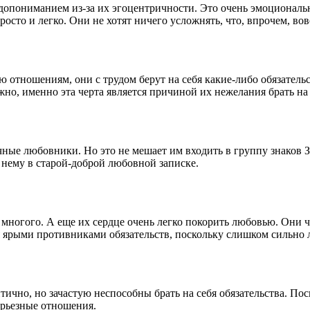
допониманием из-за их эгоцентричности. Это очень эмоциональны
осто и легко. Они не хотят ничего усложнять, что, впрочем, вовс
 отношениям, они с трудом берут на себя какие-либо обязательс
жно, именно эта черта является причиной их нежелания брать на
ные любовники. Но это не мешает им входить в группу знаков З
 нему в старой-доброй любовной записке.
 многого. А еще их сердце очень легко покорить любовью. Они 
 ярыми противниками обязательств, поскольку слишком сильно 
ично, но зачастую неспособны брать на себя обязательства. По
серьезные отношения.