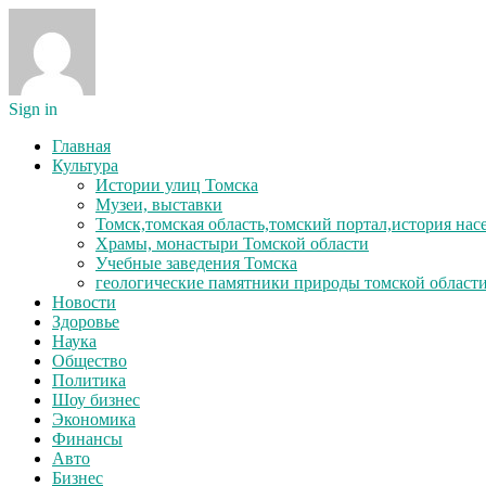
Sign in
Главная
Культура
Истории улиц Томска
Музеи, выставки
Томск,томская область,томский портал,история на
Храмы, монастыри Томской области
Учебные заведения Томска
геологические памятники природы томской област
Новости
Здоровье
Наука
Общество
Политика
Шоу бизнес
Экономика
Финансы
Авто
Бизнес