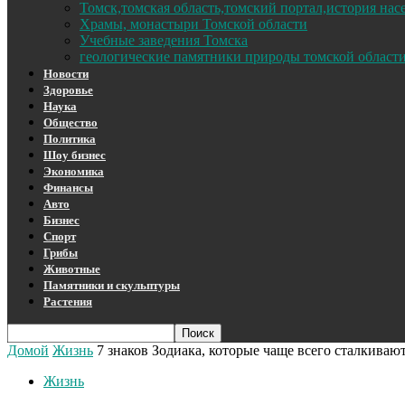
Томск,томская область,томский портал,история на
Храмы, монастыри Томской области
Учебные заведения Томска
геологические памятники природы томской област
Новости
Здоровье
Наука
Общество
Политика
Шоу бизнес
Экономика
Финансы
Авто
Бизнес
Спорт
Грибы
Животные
Памятники и скульптуры
Растения
Домой
Жизнь
7 знаков Зодиака, которые чаще всего сталкива
Жизнь