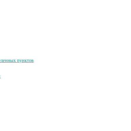
селенных пунктов
и