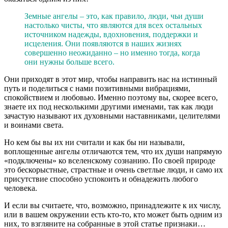
Земные ангелы – это, как правило, люди, чьи души
настолько чисты, что являются для всех остальных
источником надежды, вдохновения, поддержки и
исцеления. Они появляются в наших жизнях
совершенно неожиданно – но именно тогда, когда
они нужны больше всего.
Они приходят в этот мир, чтобы направить нас на истинный
путь и поделиться с нами позитивными вибрациями,
спокойствием и любовью. Именно поэтому вы, скорее всего,
знаете их под несколькими другими именами, так как люди
зачастую называют их духовными наставниками, целителями
и воинами света.
Но кем бы вы их ни считали и как бы ни называли,
воплощенные ангелы отличаются тем, что их души напрямую
«подключены» ко вселенскому сознанию. По своей природе
это бескорыстные, страстные и очень светлые люди, и само их
присутствие способно успокоить и обнадежить любого
человека.
И если вы считаете, что, возможно, принадлежите к их числу,
или в вашем окружении есть кто-то, кто может быть одним из
них, то взгляните на собранные в этой статье признаки…