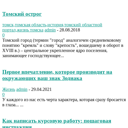
Томский острог
томск,томская область,история,томский областной
портал,жизнь томска
admin
-
28.08.2018
0
Томский город (термин "город" аналогичен средневековому
понятию "кремль" и слову "крепость", вошедшему в оборот в
XVIII в.) – центральное укрепленное ядро поселения,
занимающее господствующее...
Первое впечатление, которое производит на
окружающих ваш знак Зодиака
Жизнь
admin
-
29.04.2021
0
У каждого из нас есть черта характера, которая сразу бросается
в глаза... ...
Как написать курсовую работу: пошаговая
инструкция