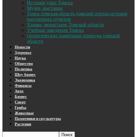
Истории улиц Томска
Музеи, выставки
Томск,томская область,томский портал,история
населенных пунктов
Храмы, монастыри Томской области
Учебные заведения Томска
геологические памятники природы томской
области
Новости
Здоровье
Наука
Общество
Политика
Шоу бизнес
Экономика
Финансы
Авто
Бизнес
Спорт
Грибы
Животные
Памятники и скульптуры
Растения