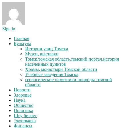
Sign in
Главная
Культура
Истории улиц Томска
Музеи, выставки
Томск,томская область,томский портал,история
населенных пунктов
Храмы, монастыри Томской области
Учебные заведения Томска
геологические памятники природы томской
области
Новости
Здоровье
Наука
Общество
Политика
Шоу бизнес
Экономика
Финансы