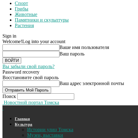
Спорт
Грибы
Животные
Памятники и скульптуры
Растения
Sign in
Welcome!
Log into your account
Ваше имя пользователя
Ваш пароль
Вы забыли свой пароль?
Password recovery
Восстановите свой пароль
Ваш адрес электронной почты
Поиск
Новостной портал Томска
Главная
Культура
Истории улиц Томска
Музеи, выставки