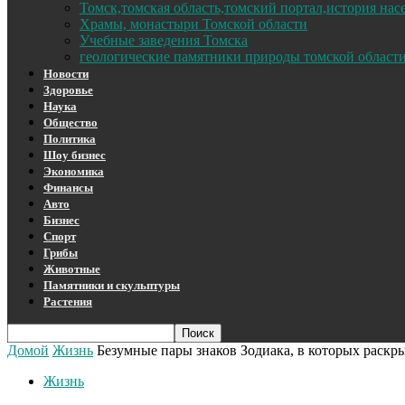
Томск,томская область,томский портал,история на
Храмы, монастыри Томской области
Учебные заведения Томска
геологические памятники природы томской област
Новости
Здоровье
Наука
Общество
Политика
Шоу бизнес
Экономика
Финансы
Авто
Бизнес
Спорт
Грибы
Животные
Памятники и скульптуры
Растения
Домой
Жизнь
Безумные пары знаков Зодиака, в которых раскр
Жизнь