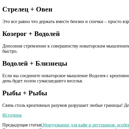
Стрелец + Овен
Это все равно что держать вместе бензин и спички – просто в
Козерог + Водолей
Дополнив стремление к совершенству новаторским мышлением В
быстро.
Водолей + Близнецы
Если вы соедините новаторское мышление Водолея с креативнос
день будет полон сумасшедшего веселья.
Рыбы + Рыбы
Связь столь креативных разумов разрушает любые границы! Дело
Источник
Предыдущая статья
Оборудование для кафе и ресторанов: особ