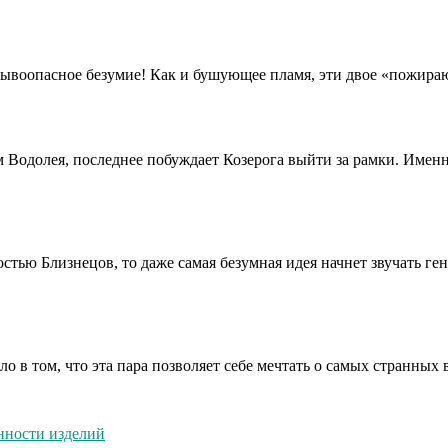
зрывоопасное безумие! Как и бушующее пламя, эти двое «пожира
одолея, последнее побуждает Козерога выйти за рамки. Именно 
тью Близнецов, то даже самая безумная идея начнет звучать ге
 в том, что эта пара позволяет себе мечтать о самых странных в
енности изделий