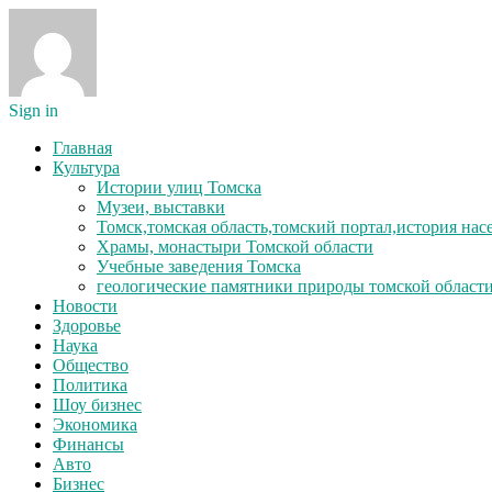
Sign in
Главная
Культура
Истории улиц Томска
Музеи, выставки
Томск,томская область,томский портал,история на
Храмы, монастыри Томской области
Учебные заведения Томска
геологические памятники природы томской област
Новости
Здоровье
Наука
Общество
Политика
Шоу бизнес
Экономика
Финансы
Авто
Бизнес