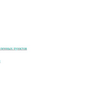
селенных пунктов
и