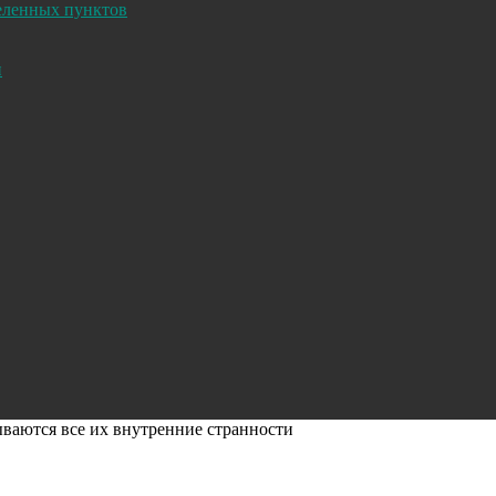
селенных пунктов
и
ываются все их внутренние странности