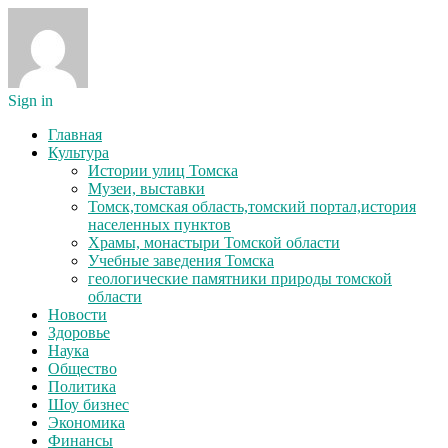
Sign in
Главная
Культура
Истории улиц Томска
Музеи, выставки
Томск,томская область,томский портал,история
населенных пунктов
Храмы, монастыри Томской области
Учебные заведения Томска
геологические памятники природы томской
области
Новости
Здоровье
Наука
Общество
Политика
Шоу бизнес
Экономика
Финансы