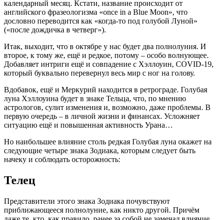
календарный месяц. Кстати, название происходит от
английского фразеологизма «оnce in a Blue Moon», что
дословно переводится как «когда-то под голубой Луной»
(«после дождичка в четверг»).
Итак, выходит, что в октябре у нас будет два полнолуния. И
второе, к тому же, ещё и редкое, потому – особо волнующее.
Добавляет интриги ещё и совпадение с Хэллоуин, COVID-19,
который буквально перевернул весь мир с ног на голову.
Вдобавок, ещё и Меркурий находится в ретрограде. Голубая
луна Хэллоуина будет в знаке Тельца, что, по мнению
астрологов, сулит изменения и, возможно, даже проблемы. В
первую очередь – в личной жизни и финансах. Усложняет
ситуацию ещё и повышенная активность Урана…
Но наибольшее влияние столь редкая Голубая луна окажет на
следующие четыре знака Зодиака, которым следует быть
начеку и соблюдать осторожность:
Телец
Представители этого знака Зодиака почувствуют
приближающееся полнолуние, как никто другой. Причём
даже те, кто, как правило, ранее за собой не замечал влияние