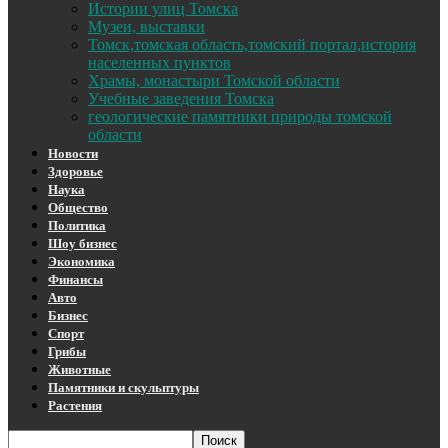
Истории улиц Томска
Музеи, выставки
Томск,томская область,томский портал,история
населенных пунктов
Храмы, монастыри Томской области
Учебные заведения Томска
геологические памятники природы томской
области
Новости
Здоровье
Наука
Общество
Политика
Шоу бизнес
Экономика
Финансы
Авто
Бизнес
Спорт
Грибы
Животные
Памятники и скульптуры
Растения