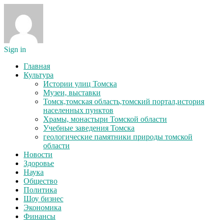
Sign in
Главная
Культура
Истории улиц Томска
Музеи, выставки
Томск,томская область,томский портал,история
населенных пунктов
Храмы, монастыри Томской области
Учебные заведения Томска
геологические памятники природы томской
области
Новости
Здоровье
Наука
Общество
Политика
Шоу бизнес
Экономика
Финансы