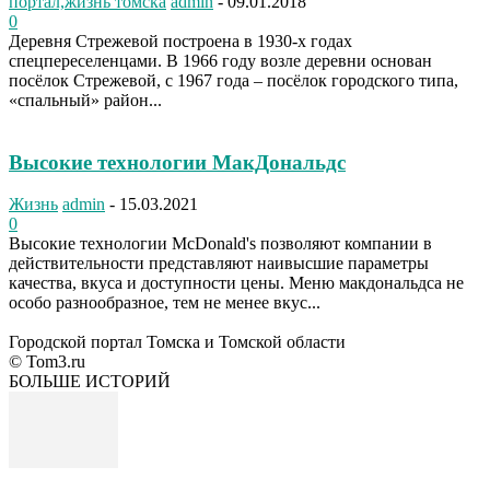
портал,жизнь томска
admin
-
09.01.2018
0
Деревня Стрежевой построена в 1930-х годах
спецпереселенцами. В 1966 году возле деревни основан
посёлок Стрежевой, с 1967 года – посёлок городского типа,
«спальный» район...
Высокие технологии МакДональдс
Жизнь
admin
-
15.03.2021
0
Высокие технологии McDonald's позволяют компании в
действительности представляют наивысшие параметры
качества, вкуса и доступности цены. Меню макдональдса не
особо разнообразное, тем не менее вкус...
Городской портал Томска и Томской области
© Tom3.ru
БОЛЬШЕ ИСТОРИЙ