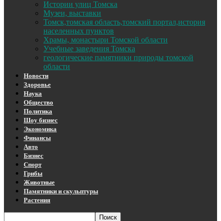
Истории улиц Томска
Музеи, выставки
Томск,томская область,томский портал,история
населенных пунктов
Храмы, монастыри Томской области
Учебные заведения Томска
геологические памятники природы томской
области
Новости
Здоровье
Наука
Общество
Политика
Шоу бизнес
Экономика
Финансы
Авто
Бизнес
Спорт
Грибы
Животные
Памятники и скульптуры
Растения