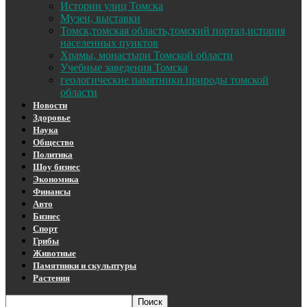
Истории улиц Томска
Музеи, выставки
Томск,томская область,томский портал,история
населенных пунктов
Храмы, монастыри Томской области
Учебные заведения Томска
геологические памятники природы томской
области
Новости
Здоровье
Наука
Общество
Политика
Шоу бизнес
Экономика
Финансы
Авто
Бизнес
Спорт
Грибы
Животные
Памятники и скульптуры
Растения