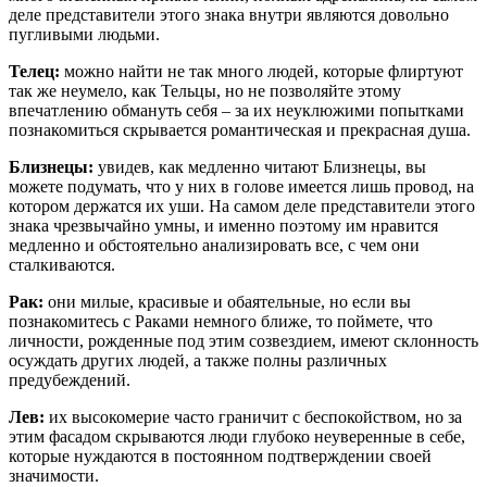
деле представители этого знака внутри являются довольно
пугливыми людьми.
Телец:
можно найти не так много людей, которые флиртуют
так же неумело, как Тельцы, но не позволяйте этому
впечатлению обмануть себя – за их неуклюжими попытками
познакомиться скрывается романтическая и прекрасная душа.
Близнецы:
увидев, как медленно читают Близнецы, вы
можете подумать, что у них в голове имеется лишь провод, на
котором держатся их уши. На самом деле представители этого
знака чрезвычайно умны, и именно поэтому им нравится
медленно и обстоятельно анализировать все, с чем они
сталкиваются.
Рак:
они милые, красивые и обаятельные, но если вы
познакомитесь с Раками немного ближе, то поймете, что
личности, рожденные под этим созвездием, имеют склонность
осуждать других людей, а также полны различных
предубеждений.
Лев:
их высокомерие часто граничит с беспокойством, но за
этим фасадом скрываются люди глубоко неуверенные в себе,
которые нуждаются в постоянном подтверждении своей
значимости.