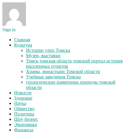
Sign in
Главная
Культура
Истории улиц Томска
Музеи, выставки
Томск,томская область,томский портал,история
населенных пунктов
Храмы, монастыри Томской области
Учебные заведения Томска
геологические памятники природы томской
области
Новости
Здоровье
Наука
Общество
Политика
Шоу бизнес
Экономика
Финансы