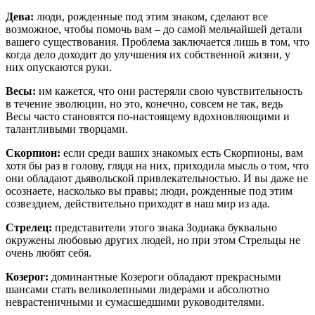
Дева:
люди, рожденные под этим знаком, сделают все
возможное, чтобы помочь вам – до самой мельчайшей детали
вашего существования. Проблема заключается лишь в том, что
когда дело доходит до улучшения их собственной жизни, у
них опускаются руки.
Весы:
им кажется, что они растеряли свою чувствительность
в течение эволюции, но это, конечно, совсем не так, ведь
Весы часто становятся по-настоящему вдохновляющими и
талантливыми творцами.
Скорпион:
если среди ваших знакомых есть Скорпионы, вам
хотя бы раз в голову, глядя на них, приходила мысль о том, что
они обладают дьявольской привлекательностью. И вы даже не
осознаете, насколько вы правы; люди, рожденные под этим
созвездием, действительно приходят в наш мир из ада.
Стрелец:
представители этого знака Зодиака буквально
окружены любовью других людей, но при этом Стрельцы не
очень любят себя.
Козерог:
доминантные Козероги обладают прекрасными
шансами стать великолепными лидерами и абсолютно
неврастеничными и сумасшедшими руководителями.