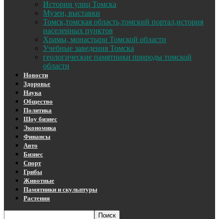
Истории улиц Томска
Музеи, выставки
Томск,томская область,томский портал,история
населенных пунктов
Храмы, монастыри Томской области
Учебные заведения Томска
геологические памятники природы томской
области
Новости
Здоровье
Наука
Общество
Политика
Шоу бизнес
Экономика
Финансы
Авто
Бизнес
Спорт
Грибы
Животные
Памятники и скульптуры
Растения