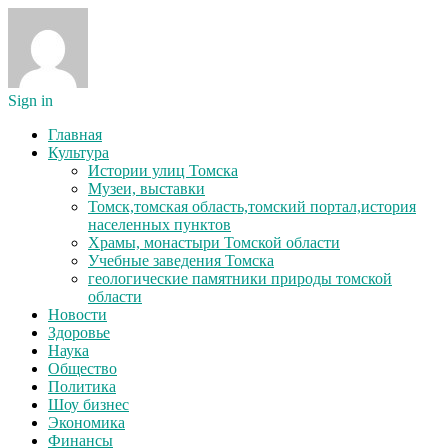
Sign in
Главная
Культура
Истории улиц Томска
Музеи, выставки
Томск,томская область,томский портал,история
населенных пунктов
Храмы, монастыри Томской области
Учебные заведения Томска
геологические памятники природы томской
области
Новости
Здоровье
Наука
Общество
Политика
Шоу бизнес
Экономика
Финансы