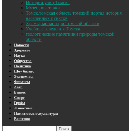
Истории улиц Томска
Музеи, выставки
Томск,томская область,томский портал,история
населенных пунктов
Храмы, монастыри Томской области
Учебные заведения Томска
геологические памятники природы томской
области
Новости
Здоровье
Наука
Общество
Политика
Шоу бизнес
Экономика
Финансы
Авто
Бизнес
Спорт
Грибы
Животные
Памятники и скульптуры
Растения