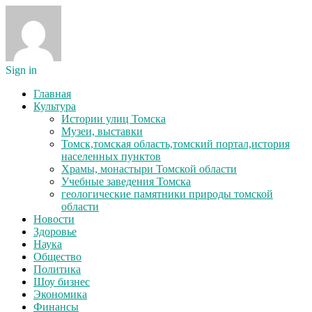
Sign in
Главная
Культура
Истории улиц Томска
Музеи, выставки
Томск,томская область,томский портал,история
населенных пунктов
Храмы, монастыри Томской области
Учебные заведения Томска
геологические памятники природы томской
области
Новости
Здоровье
Наука
Общество
Политика
Шоу бизнес
Экономика
Финансы