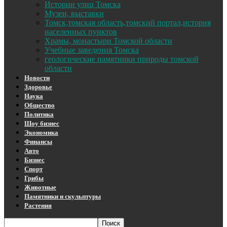
Истории улиц Томска
Музеи, выставки
Томск,томская область,томский портал,история
населенных пунктов
Храмы, монастыри Томской области
Учебные заведения Томска
геологические памятники природы томской
области
Новости
Здоровье
Наука
Общество
Политика
Шоу бизнес
Экономика
Финансы
Авто
Бизнес
Спорт
Грибы
Животные
Памятники и скульптуры
Растения