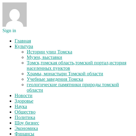
Sign in
Главная
Культура
Истории улиц Томска
Музеи, выставки
Томск,томская область,томский портал,история
населенных пунктов
Храмы, монастыри Томской области
Учебные заведения Томска
геологические памятники природы томской
области
Новости
Здоровье
Наука
Общество
Политика
Шоу бизнес
Экономика
Финансы