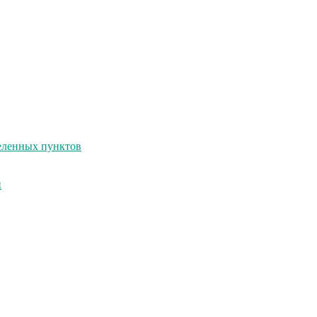
селенных пунктов
и