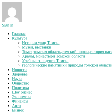
Sign in
Главная
Культура
Истории улиц Томска
Музеи, выставки
Томск,томская область,томский портал,история на
Храмы, монастыри Томской области
Учебные заведения Томска
геологические памятники природы томской област
Новости
Здоровье
Наука
Общество
Политика
Шоу бизнес
Экономика
Финансы
Авто
Бизнес