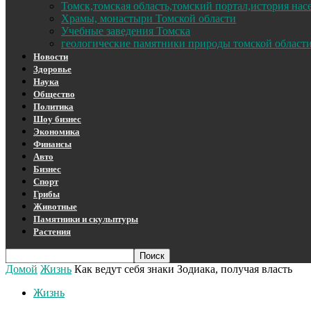
Томск,томская область,томский портал,история на
Храмы, монастыри Томской области
Учебные заведения Томска
геологические памятники природы томской област
Новости
Здоровье
Наука
Общество
Политика
Шоу бизнес
Экономика
Финансы
Авто
Бизнес
Спорт
Грибы
Животные
Памятники и скульптуры
Растения
Домой
Жизнь
Как ведут себя знаки Зодиака, получая власть
Жизнь