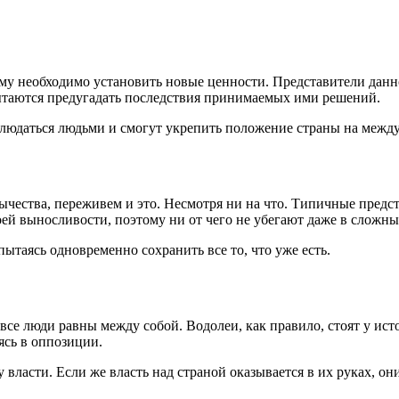
ому необходимо установить новые ценности. Представители дан
пытаются предугадать последствия принимаемых ими решений.
блюдаться людьми и смогут укрепить положение страны на межд
ества, переживем и это. Несмотря ни на что. Типичные представ
оей выносливости, поэтому ни от чего не убегают даже в сложны
пытаясь одновременно сохранить все то, что уже есть.
 все люди равны между собой. Водолеи, как правило, стоят у ис
ясь в оппозиции.
у власти. Если же власть над страной оказывается в их руках, о