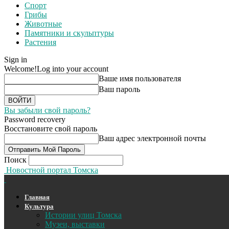
Спорт
Грибы
Животные
Памятники и скульптуры
Растения
Sign in
Welcome!
Log into your account
Ваше имя пользователя
Ваш пароль
Вы забыли свой пароль?
Password recovery
Восстановите свой пароль
Ваш адрес электронной почты
Поиск
Новостной портал Томска
Главная
Культура
Истории улиц Томска
Музеи, выставки