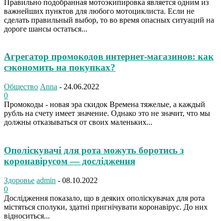
Правильно подобранная мотоэкипировка является одним из
важнейших пунктов для любого мотоциклиста. Если не
сделать правильный выбор, то во время опасных ситуаций на
дороге шансы остаться...
Агрегатор промокодов интернет-магазинов: как
сэкономить на покупках?
Общество
Anna
-
24.06.2022
0
Промокоды - новая эра скидок Времена тяжелые, а каждый
рубль на счету имеет значение. Однако это не значит, что мы
должны отказываться от своих маленьких...
Ополіскувачі для рота можуть боротись з
коронавірусом — дослідження
Здоровье
admin
-
08.10.2022
0
Дослідження показало, що в деяких ополіскувачах для рота
містяться сполуки, здатні пригнічувати коронавірус. До них
відноситься...