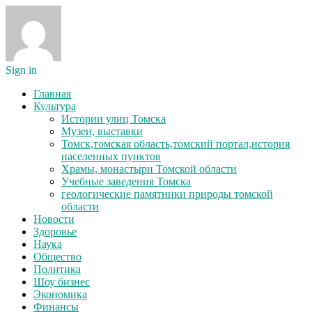
Sign in
Главная
Культура
Истории улиц Томска
Музеи, выставки
Томск,томская область,томский портал,история
населенных пунктов
Храмы, монастыри Томской области
Учебные заведения Томска
геологические памятники природы томской
области
Новости
Здоровье
Наука
Общество
Политика
Шоу бизнес
Экономика
Финансы