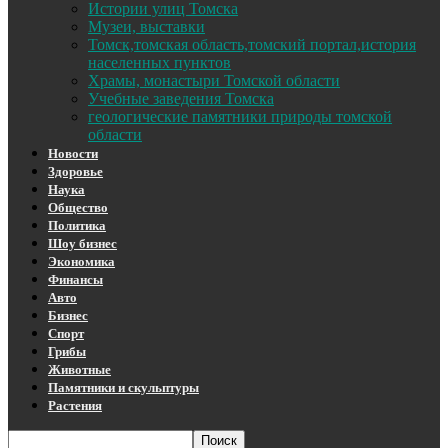
Истории улиц Томска
Музеи, выставки
Томск,томская область,томский портал,история
населенных пунктов
Храмы, монастыри Томской области
Учебные заведения Томска
геологические памятники природы томской
области
Новости
Здоровье
Наука
Общество
Политика
Шоу бизнес
Экономика
Финансы
Авто
Бизнес
Спорт
Грибы
Животные
Памятники и скульптуры
Растения