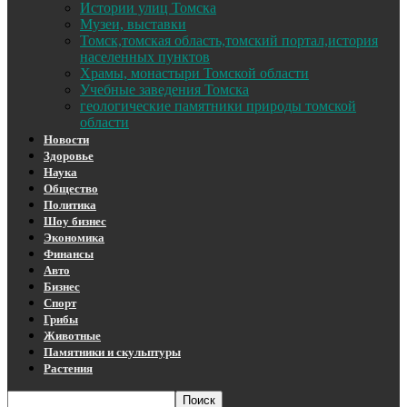
Истории улиц Томска
Музеи, выставки
Томск,томская область,томский портал,история
населенных пунктов
Храмы, монастыри Томской области
Учебные заведения Томска
геологические памятники природы томской
области
Новости
Здоровье
Наука
Общество
Политика
Шоу бизнес
Экономика
Финансы
Авто
Бизнес
Спорт
Грибы
Животные
Памятники и скульптуры
Растения