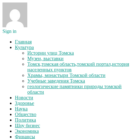
Sign in
Главная
Культура
Истории улиц Томска
Музеи, выставки
Томск,томская область,томский портал,история
населенных пунктов
Храмы, монастыри Томской области
Учебные заведения Томска
геологические памятники природы томской
области
Новости
Здоровье
Наука
Общество
Политика
Шоу бизнес
Экономика
Финансы