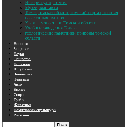
Истории улиц Томска
Музеи, выставки
Томск,томская область,томский портал,история
населенных пунктов
Храмы, монастыри Томской области
Учебные заведения Томска
геологические памятники природы томской
области
Новости
Здоровье
Наука
Общество
Политика
Шоу бизнес
Экономика
Финансы
Авто
Бизнес
Спорт
Грибы
Животные
Памятники и скульптуры
Растения