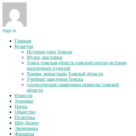
Sign in
Главная
Культура
Истории улиц Томска
Музеи, выставки
Томск,томская область,томский портал,история
населенных пунктов
Храмы, монастыри Томской области
Учебные заведения Томска
геологические памятники природы томской
области
Новости
Здоровье
Наука
Общество
Политика
Шоу бизнес
Экономика
Финансы