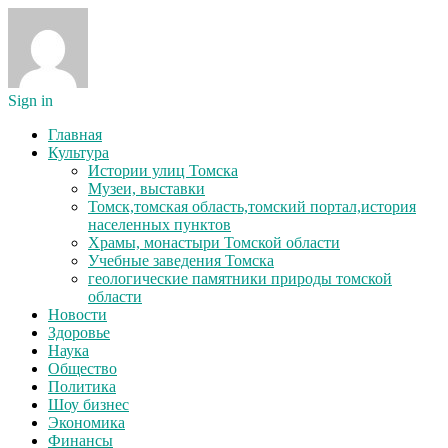
Sign in
Главная
Культура
Истории улиц Томска
Музеи, выставки
Томск,томская область,томский портал,история
населенных пунктов
Храмы, монастыри Томской области
Учебные заведения Томска
геологические памятники природы томской
области
Новости
Здоровье
Наука
Общество
Политика
Шоу бизнес
Экономика
Финансы