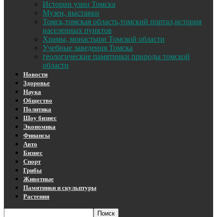
Истории улиц Томска
Музеи, выставки
Томск,томская область,томский портал,история
населенных пунктов
Храмы, монастыри Томской области
Учебные заведения Томска
геологические памятники природы томской
области
Новости
Здоровье
Наука
Общество
Политика
Шоу бизнес
Экономика
Финансы
Авто
Бизнес
Спорт
Грибы
Животные
Памятники и скульптуры
Растения