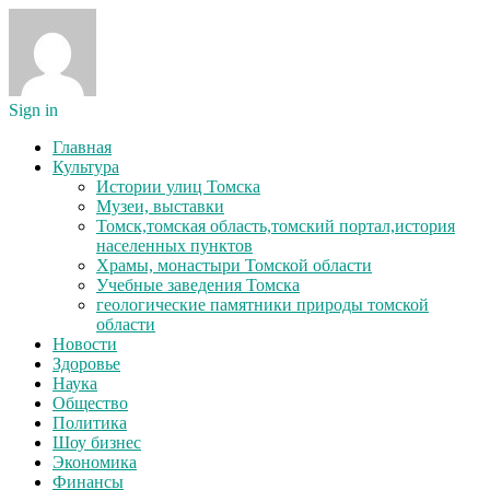
Sign in
Главная
Культура
Истории улиц Томска
Музеи, выставки
Томск,томская область,томский портал,история
населенных пунктов
Храмы, монастыри Томской области
Учебные заведения Томска
геологические памятники природы томской
области
Новости
Здоровье
Наука
Общество
Политика
Шоу бизнес
Экономика
Финансы