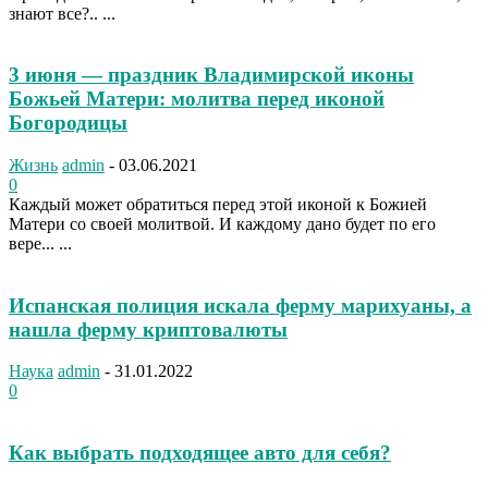
знают все?.. ...
3 июня — праздник Владимирской иконы
Божьей Матери: молитва перед иконой
Богородицы
Жизнь
admin
-
03.06.2021
0
Каждый может обратиться перед этой иконой к Божией
Матери со своей молитвой. И каждому дано будет по его
вере... ...
Испанская полиция искала ферму марихуаны, а
нашла ферму криптовалюты
Наука
admin
-
31.01.2022
0
Как выбрать подходящее авто для себя?