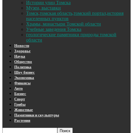
Истории улиц Томска
Музеи, выставки
Томск,томская область,томский портал,история
населенных пунктов
Храмы, монастыри Томской области
Учебные заведения Томска
геологические памятники природы томской
области
Новости
Здоровье
Наука
Общество
Политика
Шоу бизнес
Экономика
Финансы
Авто
Бизнес
Спорт
Грибы
Животные
Памятники и скульптуры
Растения